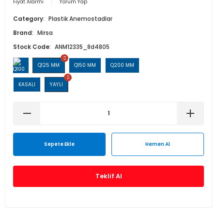
Fiyat Alarmı
Yorum Yap
Isı Geri Kazanım Cihazları
Category
Plastik Anemostadlar
Brand
Mirsa
Elektrostatik Filtreler
Stock Code
ANM12335_8d4805
Q125 MM
Q150 MM
Q200 MM
KASALI
YAYLI
Sepete Ekle
Hemen Al
Teklif Al