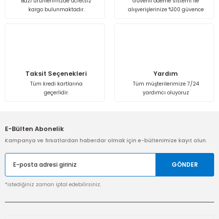
Bazı ürünlerimizde ücretsiz
Güvenli ödeme sistemi ile
kargo bulunmaktadır.
alışverişlerinize %100 güvence
Send
Taksit Seçenekleri
Yardım
Tüm kredi kartlarına
Tüm müşterilerimize 7/24
geçerlidir.
yardımcı oluyoruz
E-Bülten Abonelik
Kampanya ve fırsatlardan haberdar olmak için e-bültenimize kayıt olun.
GÖNDER
*istediğiniz zaman iptal edebilirsiniz.