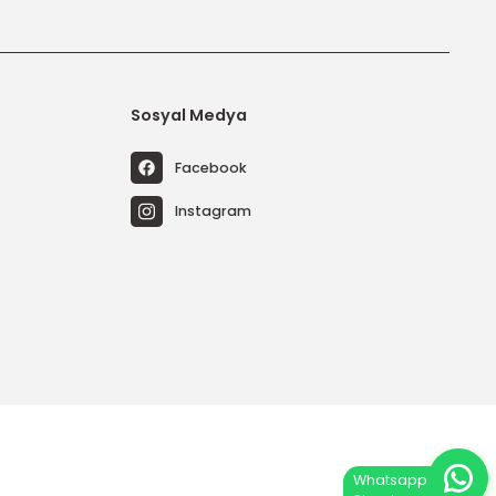
tal edebilirsiniz.
riler
Sosyal Medya
temleri
Facebook
emleri
Instagram
emleri
Sistemleri