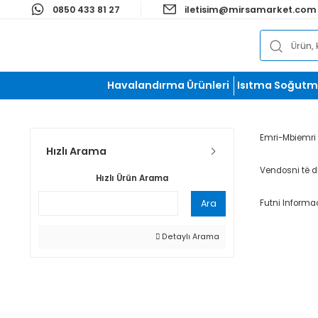
0850 433 81 27
iletisim@mirsamark
Havalandırma Ürünleri
Isıtma S
Emri-
Hızlı Arama
Vendos
Hızlı Ürün Arama
Futni 
Ara
Detaylı Arama