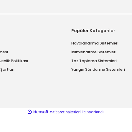
imize kayıt olun.
*istediğiniz zaman ip
msal
Popüler Katego
ımızda
Havalandırma Sis
 Sözleşmesi
İklimlendirme Sist
ik ve Güvenlik Politikası
Toz Toplama Sist
ve İade Şartları
Yangın Söndürme 