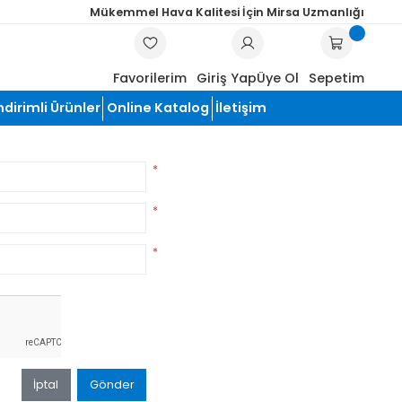
Mükemmel Hava Kalitesi İçin Mi
ARA
Favorilerim
Giriş Yap
Üye
Hırdavat
İndirimli Ürünler
Online Katalog
İletişim
*
*
*