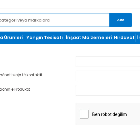
et.com
oğutma Ürünleri
Yangın Tesisatı
İnşaat Malzemeleri
Mbiemri
ni të dhënat tuaja të kontaktit
Informacionin e Produktit