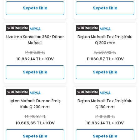
Sepete Ekle
Sepete Ekle
%10 İNDİRİM
%10 İNDİRİM
MIRSA
MIRSA
Uzatma Konsolları 360° Döner
Dıştan Mafsallı Toz Emiş Kolu
Mafsallı
Q 200 mm
14.616,19 TL
15.507,42 TL
10.962,14 TL + KDV
11.630,57 TL + KDV
Sepete Ekle
Sepete Ekle
%10 İNDİRİM
%10 İNDİRİM
MIRSA
MIRSA
İçten Mafsallı Duman Emiş
Dıştan Mafsallı Toz Emiş Kolu
Kolu Q 200 mm
Q 160 mm
14.140,87 TL
14.616,19 TL
10.605,65 TL + KDV
10.962,14 TL + KDV
Sepete Ekle
Sepete Ekle