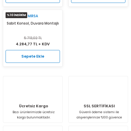
%10 İNDİRİM
MIRSA
Sabit Konsol, Duvara Montajlı
5.713,02 TL
4.284,77 TL + KDV
Sepete Ekle
Ücretsiz Kargo
SSL SERTİFİKASI
Bazı ürünlerimizde ücretsiz
Güvenli ödeme sistemi ile
kargo bulunmaktadır.
alışverişlerinize %100 güvence