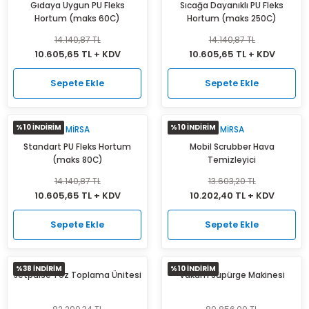
Gıdaya Uygun PU Fleks
Sıcağa Dayanıklı PU Fleks
Hortum (maks 60C)
Hortum (maks 250C)
14.140,87 TL
14.140,87 TL
10.605,65 TL + KDV
10.605,65 TL + KDV
Sepete Ekle
Sepete Ekle
%10 İNDİRİM
%10 İNDİRİM
MIRSA
MIRSA
Standart PU Fleks Hortum
Mobil Scrubber Hava
(maks 80C)
Temizleyici
14.140,87 TL
13.603,20 TL
10.605,65 TL + KDV
10.202,40 TL + KDV
Sepete Ekle
Sepete Ekle
%38 İNDİRİM
%10 İNDİRİM
Jetpulse Toz Toplama Ünitesi
Vakum Süpürge Makinesi