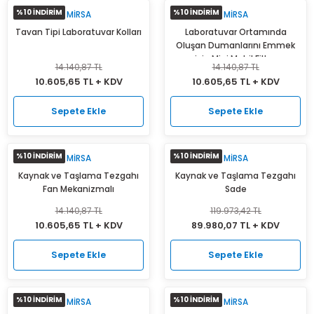
%10 İNDİRİM
%10 İNDİRİM
MIRSA
MIRSA
Isı Geri Kazanım Cihazları
Tavan Tipi Laboratuvar Kolları
Laboratuvar Ortamında
Oluşan Dumanlarını Emmek
Elektrostatik Filtreler
için Mini Mobil Filtre
14.140,87 TL
14.140,87 TL
10.605,65 TL + KDV
10.605,65 TL + KDV
Sepete Ekle
Sepete Ekle
%10 İNDİRİM
%10 İNDİRİM
MIRSA
MIRSA
Kaynak ve Taşlama Tezgahı
Kaynak ve Taşlama Tezgahı
Fan Mekanizmalı
Sade
14.140,87 TL
119.973,42 TL
10.605,65 TL + KDV
89.980,07 TL + KDV
Sepete Ekle
Sepete Ekle
%10 İNDİRİM
%10 İNDİRİM
MIRSA
MIRSA