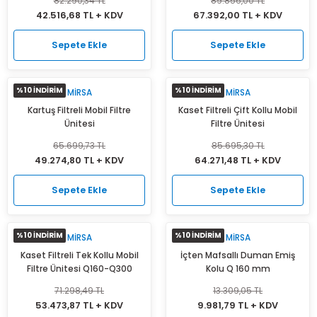
82.290,34 TL
89.856,00 TL
42.516,68 TL + KDV
67.392,00 TL + KDV
Sepete Ekle
Sepete Ekle
%10 İNDİRİM
%10 İNDİRİM
MIRSA
MIRSA
Kartuş Filtreli Mobil Filtre
Kaset Filtreli Çift Kollu Mobil
Ünitesi
Filtre Ünitesi
65.699,73 TL
85.695,30 TL
49.274,80 TL + KDV
64.271,48 TL + KDV
Sepete Ekle
Sepete Ekle
%10 İNDİRİM
%10 İNDİRİM
MIRSA
MIRSA
Kaset Filtreli Tek Kollu Mobil
İçten Mafsallı Duman Emiş
Filtre Ünitesi Q160-Q300
Kolu Q 160 mm
71.298,49 TL
13.309,05 TL
53.473,87 TL + KDV
9.981,79 TL + KDV