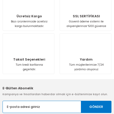
Ürün resmi kalitesiz, bozuk veya görüntülenemiyor.
Ürün açıklamasında eksik bilgiler bulunuyor.
Ücretsiz Kargo
SSL SERTİFİKASI
Bazı ürünlerimizde ücretsiz
Güvenli ödeme sistemi ile
Ürün bilgilerinde hatalar bulunuyor.
kargo bulunmaktadır.
alışverişlerinize %100 güvence
Ürün fiyatı diğer sitelerden daha pahalı.
Bu ürüne benzer farklı alternatifler olmalı.
Taksit Seçenekleri
Yardım
Tüm kredi kartlarına
Tüm müşterilerimize 7/24
geçerlidir.
yardımcı oluyoruz
Gönder
E-Bülten Abonelik
Kampanya ve fırsatlardan haberdar olmak için e-bültenimize kayıt olun.
GÖNDER