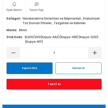
Isı Geri Kazanım Cihazları
Fiyat Alarmı
Yorum Yap
Elektrostatik Filtreler
Kategori
Havalandırma Sistemleri ve Ekipmanları
,
Endüstriyel
Toz Duman Filtreler
,
Tezgahlar ve Kabinler
Marka
Mirsa
Stok Kodu
KL200/200(Kopya-AA2)(Kopya-XER)(Kopya-QXD)
(Kopya-N1Y)
Sepete Ekle
Hemen Al
Teklif Al