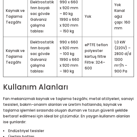
Elektrostatik
990 x 660
Yok
fırın boyalı
x 920 mm
Kaynak ve
Kanal
sac gövde
– 80 kg
Taşlama
Yok
ağız
Galvaniz
1990 x 660
Tezgâhı
çapı: 160
çalışma
x 920 mm
mm
tablası
– 150 kg
Elektrostatik
990 x 660
1,0 kW
ePTFE teflon
fırın boyalı
x 920 mm
(220V) –
Kaynak ve
polyester
sac gövde
– 100 kg
2800 d/d
Taşlama
kartuş filtre
Galvaniz
1990 x 660
1300
Tezgâhı
Filtre: 324–
çalışma
x 920 mm
m³/h –
600
tablası
– 180 kg
900 Pa
Kullanım Alanları
Fan mekanizmalı kaynak ve taşlama tezgâhı; metal atölyeleri, sanayi
tesisleri, bakım-onarım alanları ve üretim hatlarında, kaynak ve
taşlama işlemleri sırasında oluşan duman ve tozun güvenli şekilde
bertaraf edilmesi için ideal bir çözümdür. En yaygın kullanım alanları
ise şunlardır:
Endüstriyel tesisler
Üretim hatları