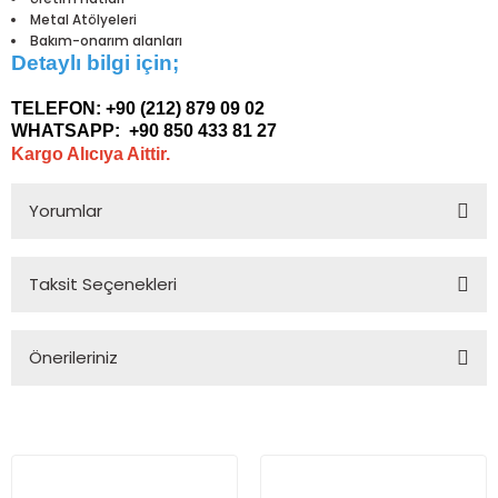
Metal Atölyeleri
Bakım-onarım alanları
Detaylı bilgi için;
TELEFON:
+90 (212) 879 09 02
WHATSAPP:
+90 850 433 81 27
Kargo Alıcıya Aittir.
Yorumlar
Taksit Seçenekleri
Bu ürüne ilk yorumu siz yapın!
Önerileriniz
Yorum Yaz
Bu ürünün fiyat bilgisi, resim, ürün açıklamalarında ve diğer
konularda yetersiz gördüğünüz noktaları öneri formunu
kullanarak tarafımıza iletebilirsiniz.
Görüş ve önerileriniz için teşekkür ederiz.