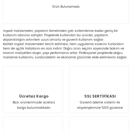
Ürün Bulunamadı.
Isı Geri Kazanım Cihazları
Elektrostatik Filtreler
inşaat malzemeleri, yapıların temelinden çatı sistemlerine kadar geniş bir
kullanım alanına sahiptir. Projelerde kullanılan bu ürünler, yapıların
dayanıklılığını artırırken uzun ömürlü ve güvenli kullanım sağlar.
Kaliteli inşaat malzemeleri tercih edilmesi, hem uygulama sürecini hızlandırır
hem de işçilik hatalarını en aza indirir. Doğru ürün seçimi sayesinde bakım ve
onarım maliyetleri düşer, yapı performansı artar. Profesyonel projelerde doğru
malzeme kullanımı, sürdürülebilir ve ekonomik çözümler elde edilmesini sağlar.
Ücretsiz Kargo
SSL SERTİFİKASI
Bazı ürünlerimizde ücretsiz
Güvenli ödeme sistemi ile
kargo bulunmaktadır.
alışverişlerinize %100 güvence