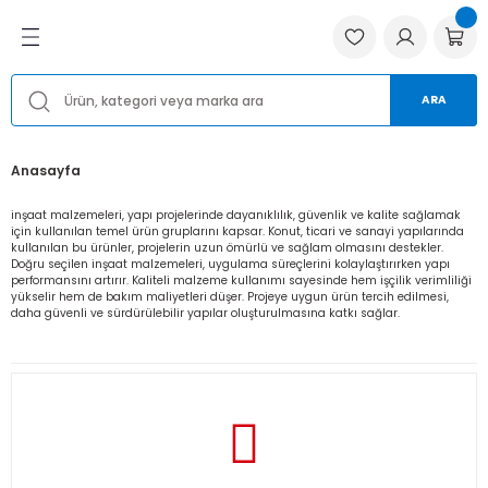
Geri Dön
Geri Dön
Geri Dön
ma Sistemleri ve
utma Ürünleri
satı
Havalandırma Fanları
Havalandırma Aksesuarları
Yedek Parçalar
Menfezler ve Anemostadlar
ARA
ı
ar
rı
Aksiyal Fanlar, Kovanlı ve Duman Tahl
Flexible Hava Kanalları
Bağlantı Ekipmanları
Metal ve Alüminyum Anemostadlar
Fanları
Anasayfa
 Vanaları
Salyangoz Fan Modelleri
Endüstriyel Toz Duman Filtreler
Hız Kontrol Cihazı
Metal ve Alüminyum Menfezler
Aksesuarları
inşaat malzemeleri, yapı projelerinde dayanıklılık, güvenlik ve kalite sağlamak
için kullanılan temel ürün gruplarını kapsar. Konut, ticari ve sanayi yapılarında
ri
ları
Kanal Fanları
İzolasyon Malzemeleri
Panjurlar
Plastik Anemostadlar
kullanılan bu ürünler, projelerin uzun ömürlü ve sağlam olmasını destekler.
Doğru seçilen inşaat malzemeleri, uygulama süreçlerini kolaylaştırırken yapı
r
performansını artırır. Kaliteli malzeme kullanımı sayesinde hem işçilik verimliliği
yükselir hem de bakım maliyetleri düşer. Projeye uygun ürün tercih edilmesi,
Hücreli Aspiratörler
Havalandırma Boruları
Pervaneler ve Fanlar
Plastik Menfezler
daha güvenli ve sürdürülebilir yapılar oluşturulmasına katkı sağlar.
Anemostadlar
ntı Ekipmanları
Jet Fanlar
Ürün Motorları
Çatı Fanları
Banyo Aspiratörleri