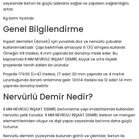
sayesinde beton ile güçlü aderans sağlar ve yapıların sağlamlığını
artırır.
Kg birim fiyatıdır.
Genel Bilgilendirme
İnşaat demirleri (donatı) için yuvarlak düz ve nervürlü çubuklar
kullanılmaktadır. Çapı belirtmek amacıyla Φ (fi) simgesi kullanılır.
Örneğin Φ8 ifadesi, 8 mm çapında bir donatıyı ifade eder. Bu
kapsamda 8 MM NEVRÜLÜ İNŞAAT DEMİRİ, küçük ve orta ölçekli
projelerde tercih edilen bir üründür.
Projede 17Φ20 (L=4) ifadesi, 17 adet 20 mm çapında ve 4 metre
uzunluğunda donatı anlamına gelir. 12Φ14 ifadesi ise 12 adet 14 mm
çapında donatıyı belirtir.
Nervürlü Demir Nedir?
8 MM NEVRÜLÜ İNŞAAT DEMİRİ, betonarme yapı imalatlarında kullanılan
nervürlü çelik türüdür. 8 MM NEVRÜLÜ İNŞAAT DEMİRİ, karbon ve mangan
elementlerinden oluşur ve dişli yapısı sayesinde betona daha güçlü
tutunur.
Nervürlü demirin yüzeyinde bulunan girinti ve çıkıntılar, beton ile