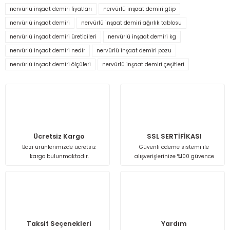
kullanarak tarafımıza iletebilirsiniz.
nervürlü inşaat demiri fiyatları
nervürlü inşaat demiri gtip
Görüş ve önerileriniz için teşekkür ederiz.
nervürlü inşaat demiri
nervürlü inşaat demiri ağırlık tablosu
nervürlü inşaat demiri üreticileri
nervürlü inşaat demiri kg
Ürün resmi kalitesiz, bozuk veya görüntülenemiyor.
nervürlü inşaat demiri nedir
nervürlü inşaat demiri pozu
Ürün açıklamasında eksik bilgiler bulunuyor.
nervürlü inşaat demiri ölçüleri
nervürlü inşaat demiri çeşitleri
Ürün bilgilerinde hatalar bulunuyor.
Ürün fiyatı diğer sitelerden daha pahalı.
Bu ürüne benzer farklı alternatifler olmalı.
Ücretsiz Kargo
SSL SERTİFİKASI
Bazı ürünlerimizde ücretsiz
Güvenli ödeme sistemi ile
kargo bulunmaktadır.
alışverişlerinize %100 güvence
Gönder
Taksit Seçenekleri
Yardım