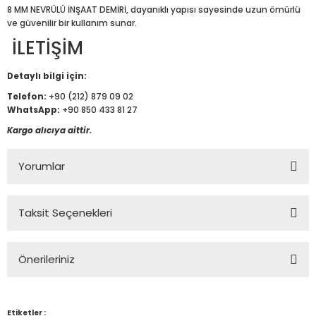
8 MM NEVRÜLÜ İNŞAAT DEMİRİ, dayanıklı yapısı sayesinde uzun ömürlü
ve güvenilir bir kullanım sunar.
İLETİŞİM
Detaylı bilgi için:
Telefon:
+90 (212) 879 09 02
WhatsApp:
+90 850 433 81 27
Kargo alıcıya aittir.
Yorumlar
Taksit Seçenekleri
Bu ürüne ilk yorumu siz yapın!
Önerileriniz
Yorum Yaz
Bu ürünün fiyat bilgisi, resim, ürün açıklamalarında ve diğer
konularda yetersiz gördüğünüz noktaları öneri formunu
Etiketler :