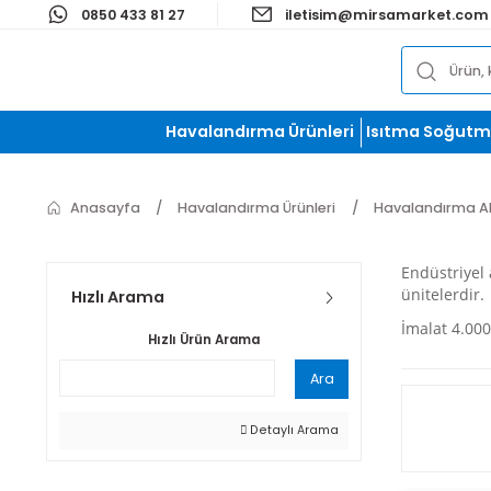
0850 433 81 27
iletisim@mirsamark
Havalandırma Ürünleri
Isıtma S
Anasayfa
Havalandırma Ürünleri
Havaland
Endüs
ünite
Hızlı Arama
İmala
Hızlı Ürün Arama
Ara
Detaylı Arama