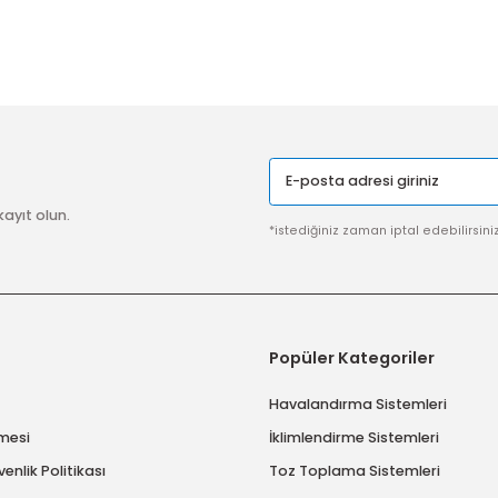
SSL SERTİFİKASI
Güvenli ödeme sistemi ile
alışverişlerinize %100 güvence
imize kayıt olun.
*istediğiniz zaman ip