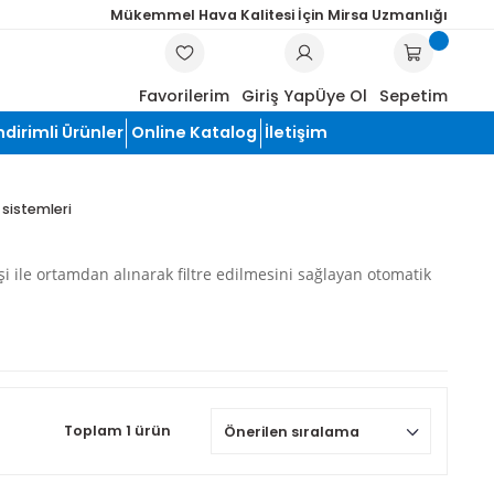
Mükemmel Hava Kalitesi İçin Mi
ARA
Favorilerim
Giriş Yap
Üye
Hırdavat
İndirimli Ürünler
Online Katalog
İletişim
pulse toz emiş sistemleri
in hava emişi ile ortamdan alınarak filtre edilmesini sağla
ak yapılmakta
Toplam 1 ürün