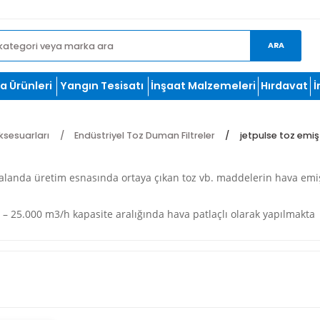
et.com
oğutma Ürünleri
Yangın Tesisatı
İnşaat Malzemeleri
ırma Aksesuarları
Endüstriyel Toz Duman Filtreler
jet
triyel alanda üretim esnasında ortaya çıkan toz vb. maddeler
lerdir.
t 4.000 – 25.000 m3/h kapasite aralığında hava patlaçlı olar