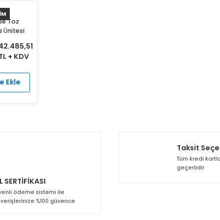
8 İNDİRİM
Jetpulse Toz
oplama Ünitesi
42.485,51
30,02
TL + KDV
Sepete Ekle