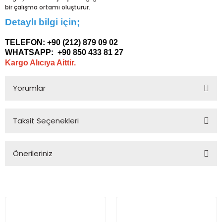
bir çalışma ortamı oluşturur.
Detaylı bilgi için;
TELEFON:
+90 (212) 879 09 02
WHATSAPP:
+90 850 433 81 27
Kargo Alıcıya Aittir.
Yorumlar
Taksit Seçenekleri
Bu ürüne ilk yorumu siz yapın!
Önerileriniz
Yorum Yaz
Bu ürünün fiyat bilgisi, resim, ürün açıklamalarında ve diğer
konularda yetersiz gördüğünüz noktaları öneri formunu
kullanarak tarafımıza iletebilirsiniz.
Görüş ve önerileriniz için teşekkür ederiz.