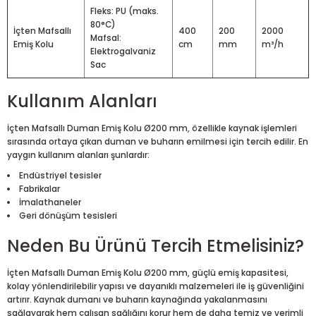
Fleks: PU (maks.
80°C)
İçten Mafsallı
400
200
2000
Mafsal:
Emiş Kolu
cm
mm
m³/h
Elektrogalvaniz
Sac
Kullanım Alanları
İçten Mafsallı Duman Emiş Kolu Ø200 mm, özellikle kaynak işlemleri
sırasında ortaya çıkan duman ve buharın emilmesi için tercih edilir. En
yaygın kullanım alanları şunlardır:
Endüstriyel tesisler
Fabrikalar
İmalathaneler
Geri dönüşüm tesisleri
Neden Bu Ürünü Tercih Etmelisiniz?
İçten Mafsallı Duman Emiş Kolu Ø200 mm, güçlü emiş kapasitesi,
kolay yönlendirilebilir yapısı ve dayanıklı malzemeleri ile iş güvenliğini
artırır. Kaynak dumanı ve buharın kaynağında yakalanmasını
sağlayarak hem çalışan sağlığını korur hem de daha temiz ve verimli