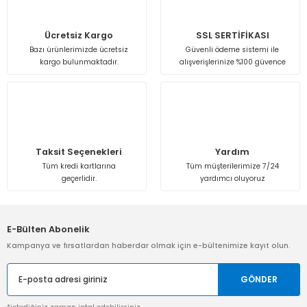
Ürün resmi kalitesiz, bozuk veya görüntülenemiyor.
Ürün açıklamasında eksik bilgiler bulunuyor.
Ücretsiz Kargo
SSL SERTİFİKASI
Bazı ürünlerimizde ücretsiz
Güvenli ödeme sistemi ile
Ürün bilgilerinde hatalar bulunuyor.
kargo bulunmaktadır.
alışverişlerinize %100 güvence
Ürün fiyatı diğer sitelerden daha pahalı.
Bu ürüne benzer farklı alternatifler olmalı.
Taksit Seçenekleri
Yardım
Tüm kredi kartlarına
Tüm müşterilerimize 7/24
geçerlidir.
yardımcı oluyoruz
Gönder
E-Bülten Abonelik
Kampanya ve fırsatlardan haberdar olmak için e-bültenimize kayıt olun.
GÖNDER