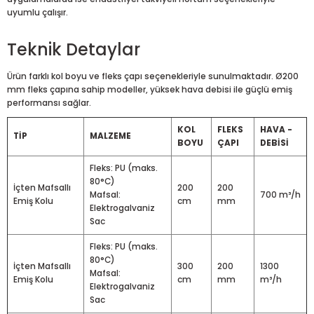
uyumlu çalışır.
Teknik Detaylar
Ürün farklı kol boyu ve fleks çapı seçenekleriyle sunulmaktadır. Ø200
mm fleks çapına sahip modeller, yüksek hava debisi ile güçlü emiş
performansı sağlar.
KOL
FLEKS
HAVA -
TİP
MALZEME
BOYU
ÇAPI
DEBİSİ
Fleks: PU (maks.
80°C)
İçten Mafsallı
200
200
Mafsal:
700 m³/h
Emiş Kolu
cm
mm
Elektrogalvaniz
Sac
Fleks: PU (maks.
80°C)
İçten Mafsallı
300
200
1300
Mafsal:
Emiş Kolu
cm
mm
m³/h
Elektrogalvaniz
Sac