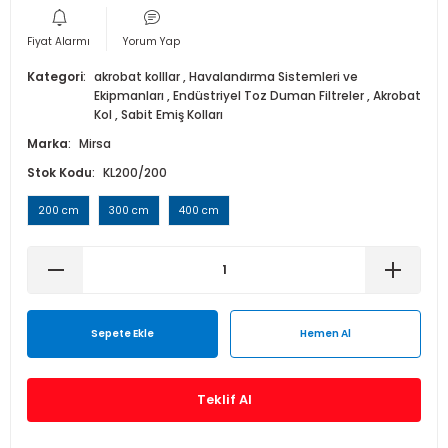
Isı Geri Kazanım Cihazları
Fiyat Alarmı
Yorum Yap
Elektrostatik Filtreler
Kategori
akrobat kolllar
,
Havalandırma Sistemleri ve
Ekipmanları
,
Endüstriyel Toz Duman Filtreler
,
Akrobat
Kol
,
Sabit Emiş Kolları
Marka
Mirsa
Stok Kodu
KL200/200
200 cm
300 cm
400 cm
Sepete Ekle
Hemen Al
Teklif Al