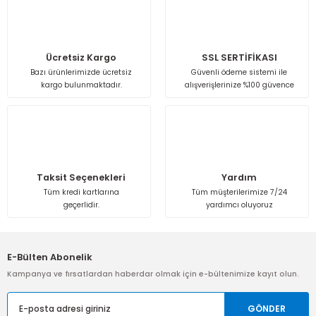
Isı Geri Kazanım Cihazları
Elektrostatik Filtreler
Ücretsiz Kargo
SSL SERTİFİKASI
Bazı ürünlerimizde ücretsiz
Güvenli ödeme sistemi ile
kargo bulunmaktadır.
alışverişlerinize %100 güvence
Taksit Seçenekleri
Yardım
Tüm kredi kartlarına
Tüm müşterilerimize 7/24
geçerlidir.
yardımcı oluyoruz
E-Bülten Abonelik
Kampanya ve fırsatlardan haberdar olmak için e-bültenimize kayıt olun.
GÖNDER