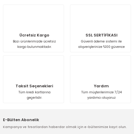
Isı Geri Kazanım Cihazları
Elektrostatik Filtreler
Ücretsiz Kargo
SSL SERTİFİKASI
Bazı ürünlerimizde ücretsiz
Güvenli ödeme sistemi ile
kargo bulunmaktadır.
alışverişlerinize %100 güvence
Taksit Seçenekleri
Yardım
Tüm kredi kartlarına
Tüm müşterilerimize 7/24
geçerlidir.
yardımcı oluyoruz
E-Bülten Abonelik
Kampanya ve fırsatlardan haberdar olmak için e-bültenimize kayıt olun.