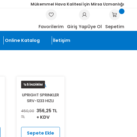
Mükemmel Hava Kalitesi İçin Mi
ARA
Favorilerim
Giriş Yap
Üye
li Ürünler
Online Katalog
İletişim
NDİRİM
%5 İNDİRİM
MIRSA
MIRSA
ENT SPRINKLER
UPRIGHT SPRINKLER
V-1237 HIZLI
SRV-1233 HIZLI
İMELİ, K 8.0 (K
TEPKİMELİ, K 8.0 (K
190,00 TL
356,25 TL
0
450,00
115)
115)
+ KDV
TL
+ KDV