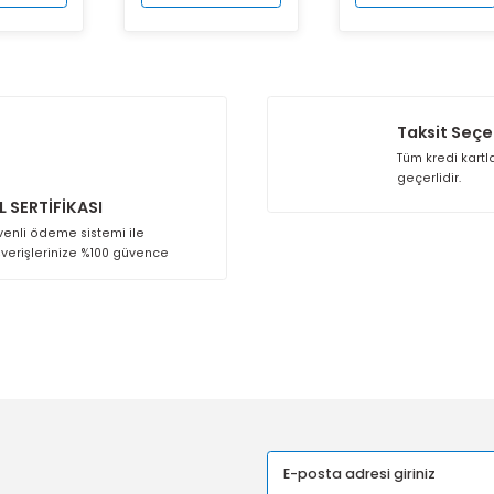
Sepete Ekle
Sepete Ekle
Se
SSL SERTİFİKASI
Güvenli ödeme sistemi ile
alışverişlerinize %100 güvence