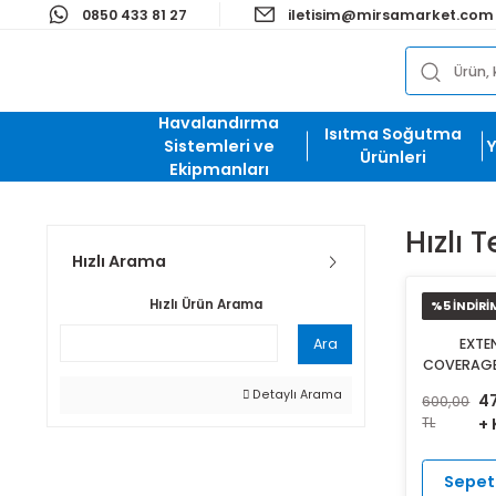
0850 433 81 27
iletisim@mirsamark
Havalandırma
Isıtma Soğut
Sistemleri ve
Ürünleri
Ekipmanları
Hı
Hızlı Arama
Hızlı Ürün Arama
%5
Ara
CO
SPR
Detaylı Arama
600
HIZ
TL