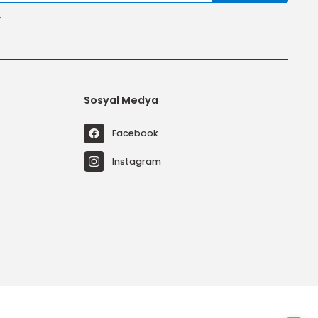
tal edebilirsiniz.
riler
Sosyal Medya
temleri
Facebook
emleri
Instagram
emleri
Sistemleri