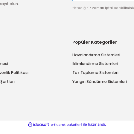
imize kayıt olun.
*istediğiniz zaman ip
msal
Popüler Katego
ımızda
Havalandırma Sis
 Sözleşmesi
İklimlendirme Sist
ik ve Güvenlik Politikası
Toz Toplama Sist
ve İade Şartları
Yangın Söndürme 