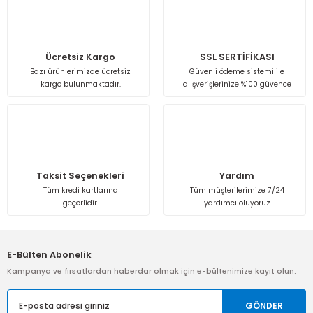
Isı Geri Kazanım Cihazları
Elektrostatik Filtreler
Ücretsiz Kargo
SSL SERTİFİKASI
Bazı ürünlerimizde ücretsiz
Güvenli ödeme sistemi ile
kargo bulunmaktadır.
alışverişlerinize %100 güvence
Taksit Seçenekleri
Yardım
Tüm kredi kartlarına
Tüm müşterilerimize 7/24
geçerlidir.
yardımcı oluyoruz
E-Bülten Abonelik
Kampanya ve fırsatlardan haberdar olmak için e-bültenimize kayıt olun.
GÖNDER