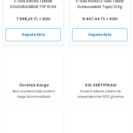
E-GAS R404A TEKRAR
E-Gas R134A D-Gas Tekrar
DOLDURULABİLİR TÜP 10 KG
Isı Geri Kazanım Cihazları
Doldurulabilir Tüplü 12 Kg
7.998,23 TL + KDV
9.407,44 TL + KDV
Elektrostatik Filtreler
Sepete Ekle
Sepete Ekle
Ücretsiz Kargo
SSL SERTİFİKASI
Bazı ürünlerimizde ücretsiz
Güvenli ödeme sistemi ile
kargo bulunmaktadır.
alışverişlerinize %100 güvence