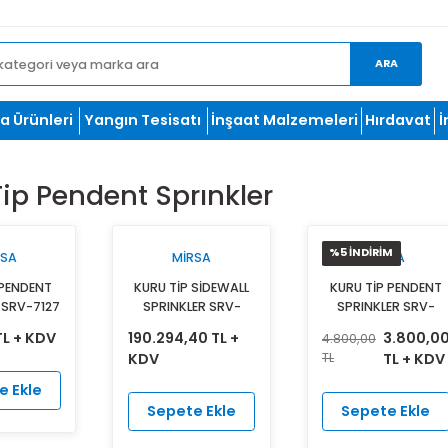
et.com
oğutma Ürünleri
Yangın Tesisatı
İnşaat Malzemeleri
ru Tip Pendent Sprınkler
%5 İ
MIRSA
MIRSA
ZLİ TİP PENDENT
KURU TİP SİDEWALL
KURU
RINKLER SRV-7127
SPRINKLER SRV-
SPR
STANDART
6229 HIZLI TEPKİMELİ,
6227 
0,00 TL + KDV
190.294,40 TL +
4.800
PKİMELİ, K 5.6 (K
K 5.6 (K 80)
K
KDV
TL
80)
Sepete Ekle