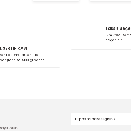
Sepete Ekle
Se
SSL SERTİFİKASI
Güvenli ödeme sistemi ile
alışverişlerinize %100 güvence