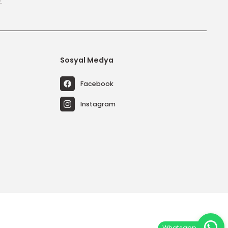
tal edebilirsiniz.
riler
Sosyal Medya
temleri
Facebook
emleri
Instagram
emleri
Sistemleri