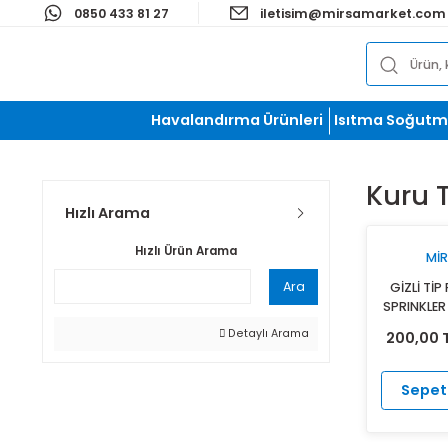
0850 433 81 27
iletisim@mirsamark
Havalandırma Ürünleri
Isıtma S
Ku
Hızlı Arama
Hızlı Ürün Arama
Ara
Gİ
SP
Detaylı Arama
20
TE