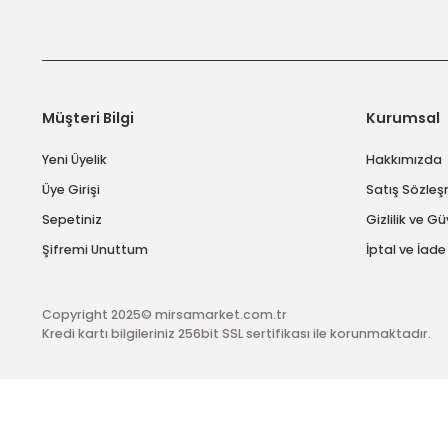
E-Bülten Abonelik
Kampanya ve fırsatlardan haberdar olmak için e-bülten
Müşteri Bilgi
Kuru
Yeni Üyelik
Hakk
Üye Girişi
Satış
Sepetiniz
Gizlil
Şifremi Unuttum
İptal 