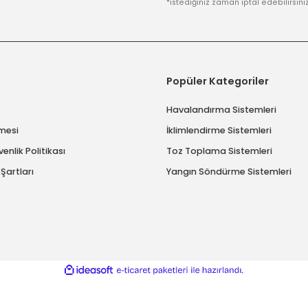
imize kayıt olun.
*istediğiniz zaman ip
msal
Popüler Katego
ımızda
Havalandırma Sis
 Sözleşmesi
İklimlendirme Sist
ik ve Güvenlik Politikası
Toz Toplama Sist
ve İade Şartları
Yangın Söndürme 