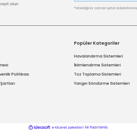
imize kayıt olun.
*istediğiniz zaman ip
msal
Popüler Katego
ımızda
Havalandırma Sis
 Sözleşmesi
İklimlendirme Sist
ik ve Güvenlik Politikası
Toz Toplama Sist
ve İade Şartları
Yangın Söndürme 