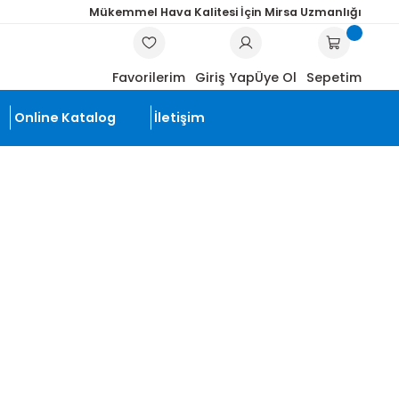
Mükemmel Hava Kalitesi İçin Mi
ARA
Favorilerim
Giriş Yap
Üye
li Ürünler
Online Katalog
İletişim