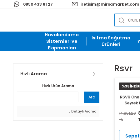
0850 433 81 27
iletisim@mirsamark
Havalandırma
Isıtma Soğut
Sistemleri ve
Ürünleri
Ekipmanları
Rs
Hızlı Arama
Hızlı Ürün Arama
%3
Ara
RS
Di
Detaylı Arama
14.
TL