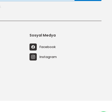
tal edebilirsiniz.
riler
Sosyal Medya
temleri
Facebook
emleri
Instagram
emleri
Sistemleri