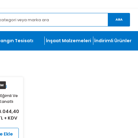
et.com
ma
Yangın Tesisatı
İnşaat Malzemeleri
İndirim
vr
5 İNDİRİM
FANSAN
VR Öne Eğimli Ve
Seyrek Kanatlı
rekt Akuple Tek
8.044,40
851,20
Emişli Galvaniz
TL + KDV
Radyal Fanlar