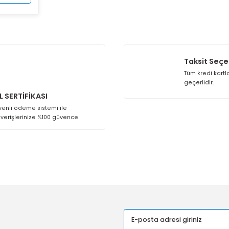
Sepete Ekle
SSL SERTİFİKASI
Güvenli ödeme sistemi ile
alışverişlerinize %100 güvence