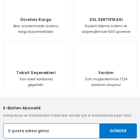
Isı Geri Kazanım Cihazları
Ücretsiz Kargo
SSL SERTİFİKASI
Elektrostatik Filtreler
Bazı ürünlerimizde ücretsiz
Güvenli ödeme sistemi ile
kargo bulunmaktadır.
alışverişlerinize %100 güvence
Taksit Seçenekleri
Yardım
Tüm kredi kartlarına
Tüm müşterilerimize 7/24
geçerlidir.
yardımcı oluyoruz
E-Bülten Abonelik
Kampanya ve fırsatlardan haberdar olmak için e-bültenimize kayıt olun.
GÖNDER