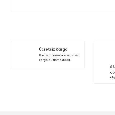
Havalandırma kanalları
İklimlendirme sistemleri
Endüstriyel hava dağıtım hatları
Ticari ve endüstriyel tesisler
Detaylı bilgi için;
TELEFON:
+90 (212) 879 09 02
WHATSAPP:
+90 850 433 81 27
Kargo Alıcıya Aittir.
Bu ürünün fiyat bilgisi, resim, ürün açıklamalarında ve
Görüş ve önerileriniz için teşekkür ederiz.
Ürün resmi kalitesiz, bozuk veya görüntülenemiyor.
Ürün açıklamasında eksik bilgiler bulunuyor.
Ücretsiz Kargo
Ürün bilgilerinde hatalar bulunuyor.
Bazı ürünlerimizde ücretsiz