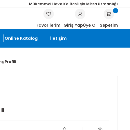
Mükemmel Hava Kalitesi İçin Mi
ARA
Favorilerim
Giriş Yap
Üye
li Ürünler
Online Katalog
İletişim
20 mm'lik Flanş Profili
Flanş Profili