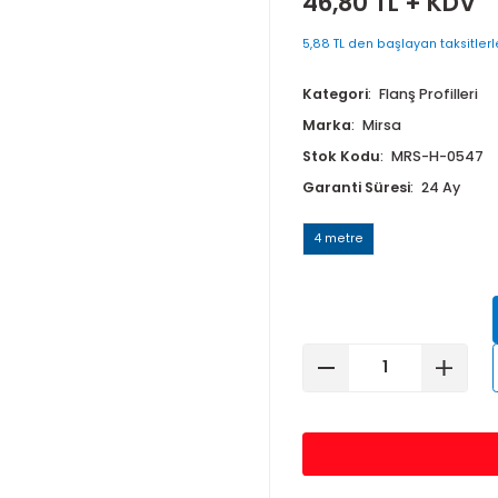
46,80 T
5,88 TL den baş
Kategori
Fla
Marka
Mirs
Stok Kodu
Garanti Süre
4 metre