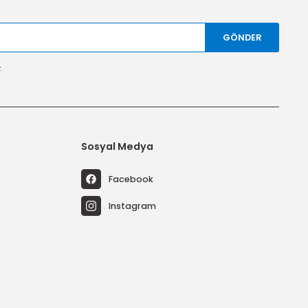
geçerlidir.
yardımcı oluy
tal edebilirsiniz.