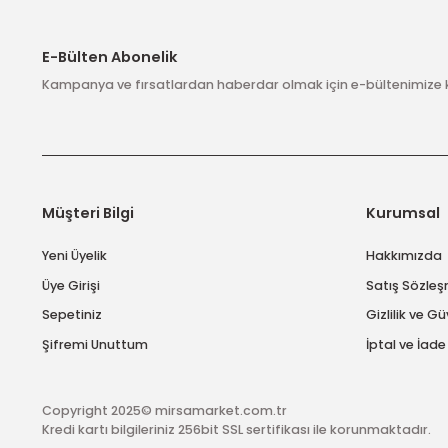
kargo bulunmaktadır.
Ürün fiyatı diğer sitelerden daha pahalı.
Bu ürüne benzer farklı alternatifler olmalı.
E-Bülten Abonelik
Kampanya ve fırsatlardan haberdar olmak için e-bülten