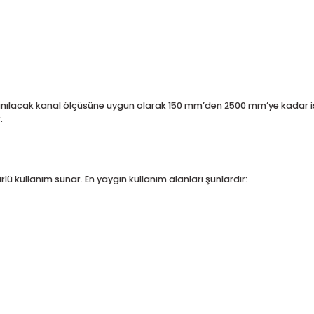
mastik içerir
 eder
ğlantı sağlar
i, kullanılacak kanal ölçüsüne uygun olarak 150 mm’den 2500 mm
 sağlar.
zun ömürlü kullanım sunar. En yaygın kullanım alanları şunlardır: