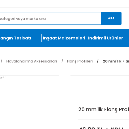
et.com
ma
Yangın Tesisatı
İnşaat Malzemeleri
İndirim
nları
Havalandırma Aksesuarları
Flanş Profilleri
20 mm'lik 