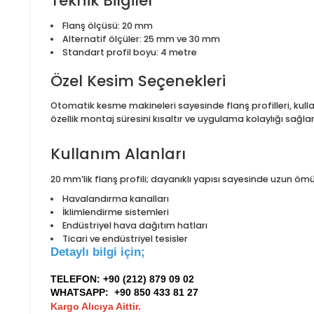
Ürün Özellikleri
Flanş boyunca akmaz ve donmaz özellikte butyl 
Yüksek sızdırmazlık ile enerji kayıplarını minimize
Havalandırma kanallarında güvenli ve sağlam ba
Teknik Bilgiler
Flanş ölçüsü: 20 mm
Alternatif ölçüler: 25 mm ve 30 mm
Standart profil boyu: 4 metre
Özel Kesim Seçenekleri
Otomatik kesme makineleri sayesinde flanş profiller
özellik montaj süresini kısaltır ve uygulama kolaylığı
Kullanım Alanları
20 mm’lik flanş profili; dayanıklı yapısı sayesinde u