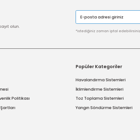
SSL SERTİFİKASI
Güvenli ödeme sistemi ile
alışverişlerinize %100 güvence
Gönder
imize kayıt olun.
*istediğiniz zaman ip