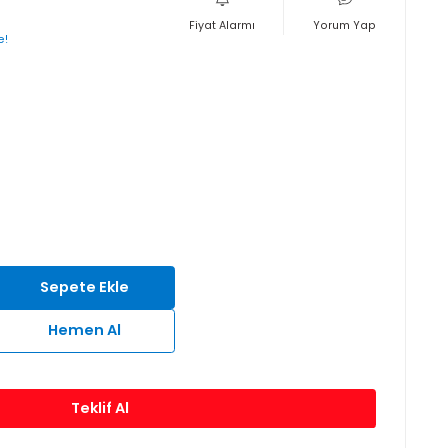
L + KDV
Fiyat Alarmı
layan taksitlerle!
nş Profilleri
a
MRS-H-0547
si
24 Ay
Sepete Ekle
Hemen Al