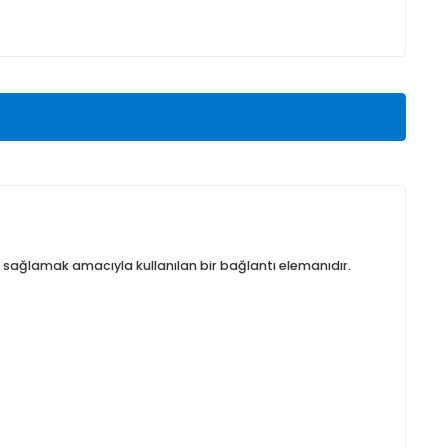
Teklif Al
ık ve sağlamlık sağlamak amacıyla kullanılan bir bağlantı elema