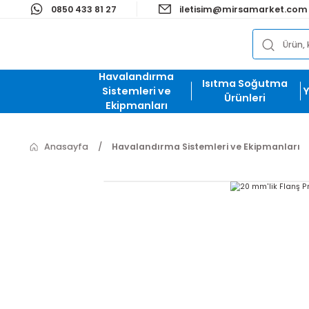
0850 433 81 27
iletisim@mirsamark
Havalandırma
Isıtma Soğut
Sistemleri ve
Ürünleri
Ekipmanları
Anasayfa
Havalandırma Sistemleri ve Ekipma