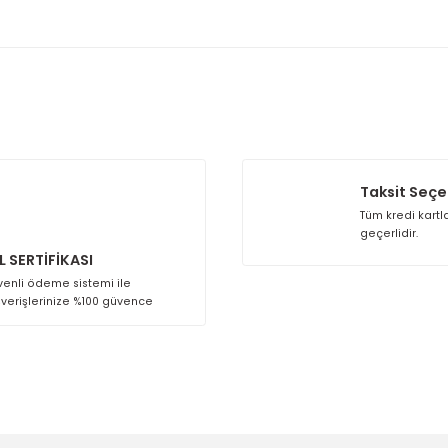
 diğer konularda yetersiz gördüğünüz noktaları öneri formunu kullana
Bu ürüne ilk yorumu siz yapın!
Yorum Yaz