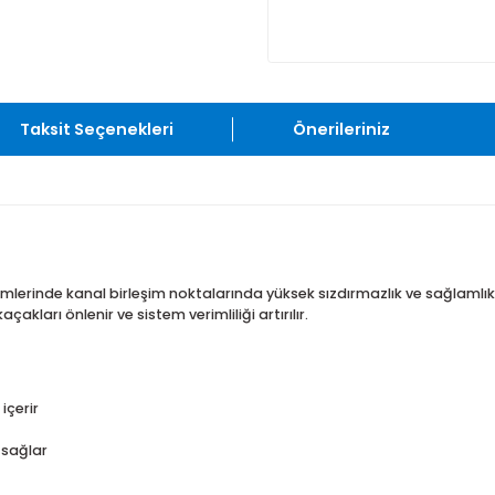
Taksit Seçenekleri
Önerileriniz
rme sistemlerinde kanal birleşim noktalarında yüksek sızdırmazl
va kaçakları önlenir ve sistem verimliliği artırılır.