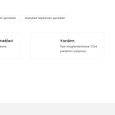
ik deflaktör ve UL onaylı 5 mm cam ampulü ile endüstriyel yang
n sağladığı avantajlarla, özellikle endüstriyel tesisler, raflı 
ar.
rak tarafımıza iletebilirsiniz.
standart tepkimeli sprinkler
standart tepkimeli sprınkler
Taksit Seçenekleri
Yardım