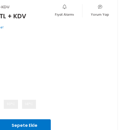
 K 11.2 (K 160)
500,00 TL + KDV
475,00 TL + KDV
Fiyat Alarmı
şlayan taksitlerle!
rinkler
a
SRV-4133
si
1 Ay