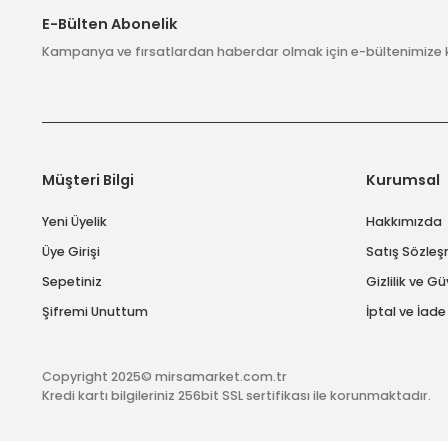
Bazı ürünlerimizde ücretsiz
kargo bulunmaktadır.
Bu ürüne benzer farklı alternatifler olmalı.
E-Bülten Abonelik
Kampanya ve fırsatlardan haberdar olmak için e-bülten