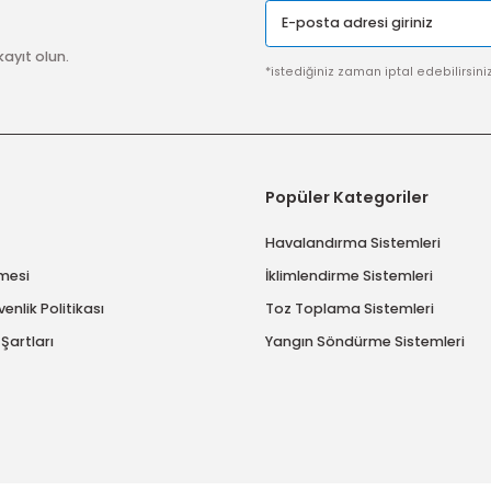
SSL SERTİFİKASI
Güvenli ödeme sistemi ile
alışverişlerinize %100 güvence
Gönder
imize kayıt olun.
*istediğiniz zaman ip