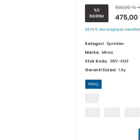
TEPKİMELİ,
%5
İNDİRİM
59,70 TL den ba
Kategori
Sp
Marka
Mirs
Stok Kodu
Garanti Süre
PRİNÇ
3/4''