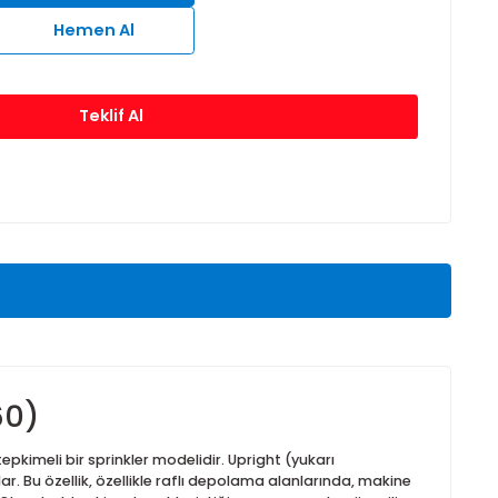
8°C
79°C
93°C
141°C
Sepete Ekle
Hemen Al
Teklif Al