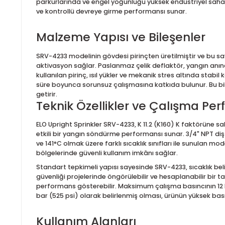
ELO Upright Sprinkler SR
ELO Upright Sprinkler SRV-4233, endüstriyel tesisler
püskürtmeli) tasarımı sayesinde suyu yukarı doğru p
parkurlarında ve engel yoğunluğu yüksek endüstriyel
ve kontrollü devreye girme performansı sunar.
Malzeme Yapısı ve Bileşenle
SRV-4233 modelinin gövdesi pirinçten üretilmiştir 
aktivasyon sağlar. Paslanmaz çelik deflaktör, yan
kullanılan pirinç, ısıl yükler ve mekanik stres altın
süre boyunca sorunsuz çalışmasına katkıda bulunur.
getirir.
Teknik Özellikler ve Çalışma
ELO Upright Sprinkler SRV-4233, K 11.2 (K160) K faktö
etkili bir yangın söndürme performansı sunar. 3/4" 