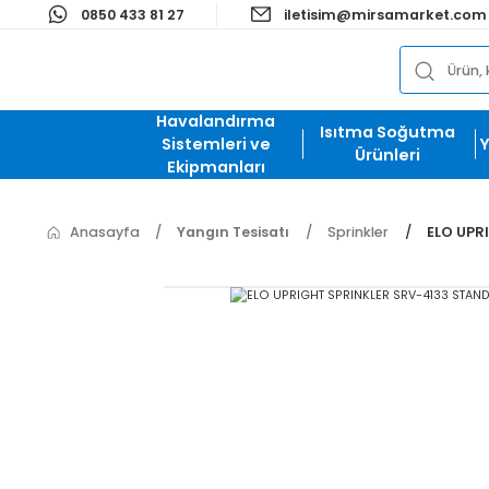
0850 433 81 27
iletisim@mirsamark
Havalandırma
Isıtma Soğut
Sistemleri ve
Ürünleri
Ekipmanları
Anasayfa
Yangın Tesisatı
Sprinkler
E