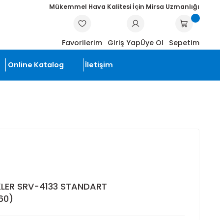
Mükemmel Hava Kalitesi İçin Mi
ARA
Favorilerim
Giriş Yap
Üye
li Ürünler
Online Katalog
İletişim
K 160)
GHT SPRINKLER SRV-4133 STANDART