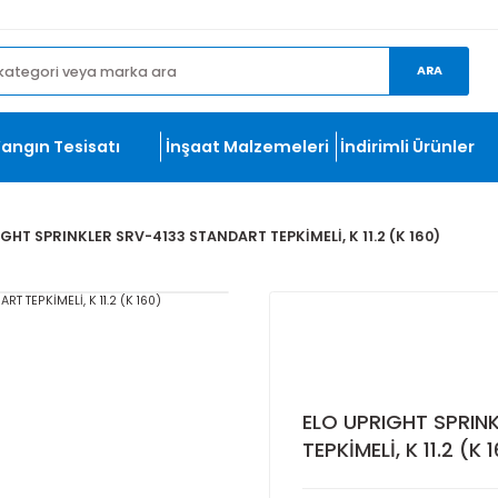
et.com
ma
Yangın Tesisatı
İnşaat Malzemeleri
İndirim
LO UPRIGHT SPRINKLER SRV-4133 STANDART TEPKİMELİ, K 11.2 (
ELO UPRI