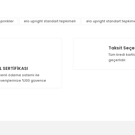
yüksek K faktörü, dayanıklı pirinç gövde yapısı, paslanmaz çel
su dağılımı, yüksek debili çalışma kapasitesi ve upright tasarımı
islerinde etkili ve güvenilir bir yangın koruma performansı sun
 diğer konularda yetersiz gördüğünüz noktaları öneri formunu kullana
Bu ürüne ilk yorumu siz yapın!
uprıght sprınkler
elo upright standart tepkimeli
elo upright 
Yorum Yaz