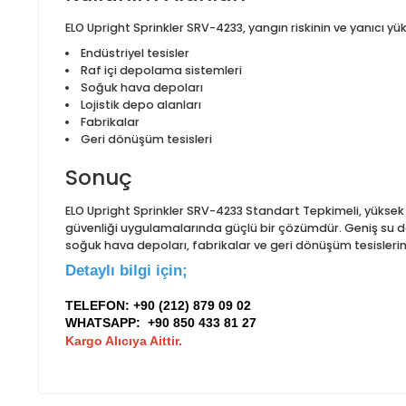
ve 141°C olmak üzere farklı sıcaklık sınıfları ile 
bölgelerinde güvenli kullanım imkânı sağlar.
Standart tepkimeli yapısı sayesinde SRV-4233, sıcak
güvenliği projelerinde öngörülebilir ve hesaplanabil
performans gösterebilir. Maksimum çalışma basıncını
bar (525 psi) olarak belirlenmiş olması, ürünün yük
Kullanım Alanları
ELO Upright Sprinkler SRV-4233, yangın riskinin ve ya
Endüstriyel tesisler
Raf içi depolama sistemleri
Soğuk hava depoları
Lojistik depo alanları
Fabrikalar
Geri dönüşüm tesisleri
Sonuç