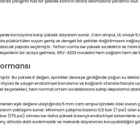
V-4233 Standart Tepkimeli, K 1
 ve yüksek yangın yüküne sahip depolama alanları için tasarlanm
üskürtür, deflektör üzerinden yönlendirerek geniş bir alana yayı
 sahalarda yangının hızlı bir şekilde kontrol altına alınmasına 
r
ve bu sayede korozyona karşı yüksek dayanım sunar. Cam ampul, 
gın anında püskürtülen suyun geniş ve dengeli bir şekilde dağ
da stabil kalacak yapıda seçilmiştir. Teflon conta ise yüksek sıc
 Bu bileşenlerin bir araya gelmesi, SRV-4233 modelini hem sağ
 Performansı
rüne sahiptir. Bu yüksek K değeri, sprinkler devreye girdiğinde y
NPT diş ölçüsü ile yaygın endüstriyel borulama ve bağlantı stan