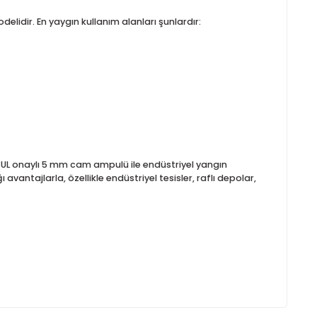
ip depolama alanlarında hem de proses ısısının daha yüksek oldu
özel sıvının genleşmesiyle aktive olur. Bu çalışma prensibi, ya
(7 psi) olan sprinkler, düşük basınçlı sistemlerde dahi stabil
sistemlerle uyumlu çalışabilmesini sağlar. Fabrika test basıncı
abildiğini gösterir.
 sprinkler modelidir. En yaygın kullanım alanları şunlardır: