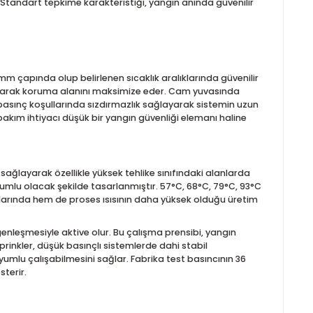
1.2 (K160)
ış standart tepkimeli bir sprinkler modelidir. Upright (yukarı
lmasını sağlar. Bu özellik, özellikle raflı depolama alanlarınd
yardımcı olur. Standart tepkime karakteristiği, yangın anında g
UL onaylı 5 mm çapında olup belirlenen sıcaklık aralıklarında 
ıtılmasını sağlayarak koruma alanını maksimize eder. Cam yuva
aklıkta ve farklı basınç koşullarında sızdırmazlık sağlayarak sis
lam hem de bakım ihtiyacı düşük bir yangın güvenliği elemanı 
oğun su debisi sağlayarak özellikle yüksek tehlike sınıfındaki a
dartlarıyla uyumlu olacak şekilde tasarlanmıştır. 57°C, 68°C, 