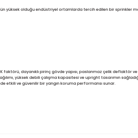
sunulan model seçenekleri, hem normal ortam sıcaklıklarına sah
lık belirlenen eşik değere ulaştığında 5 mm cam ampul içindeki 
ir bir tasarım yaklaşımı sunar. Minimum çalışma basıncı 0,5 bar 
n 12 bar (175 psi) olması ise daha yüksek basınçlı endüstriyel 
sek basınç altında dahi sızdırmazlık ve mekanik dayanımını koruy
nıcı yükün yüksek olduğu endüstriyel ortamlarda tercih edilen bir