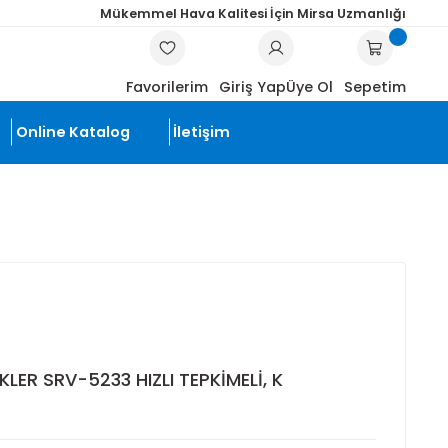
Mükemmel Hava Kalitesi İçin Mi
ARA
Favorilerim
Giriş Yap
Üye
li Ürünler
Online Katalog
İletişim
)
GHT SPRINKLER SRV-5233 HIZLI TEPKİMELİ, K