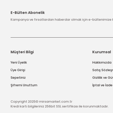
Ücretsiz Kargo
Ürün fiyatı diğer sitelerden daha pahalı.
Bazı ürünlerimizde ücretsiz
kargo bulunmaktadır.
Bu ürüne benzer farklı alternatifler olmalı.
E-Bülten Abonelik
Kampanya ve fırsatlardan haberdar olmak için e-bülten