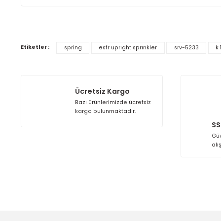
UL onaylı cam ampul, ürünün uluslararası kalite stan
deformasyon veya performans kaybı yaşanmamasını s
Genel olarak SRV-5233 modeli, dayanıklı yapısı, yüks
güvenlik çözümü sunar. Yangın riski yüksek tesislerd
Detaylı bilgi için;
TELEFON:
+90 (212) 879 09 02
WHATSAPP:
+90 850 433 81 27
Kargo Alıcıya Aittir.
Bu ürünün fiyat bilgisi, resim, ürün açıklamalarında ve
Görüş ve önerileriniz için teşekkür ederiz.
Etiketler :
spring
esfr uprıght sprınkler
srv-5233
Ürün resmi kalitesiz, bozuk veya görüntülenemiyor.
Ürün açıklamasında eksik bilgiler bulunuyor.
Ürün bilgilerinde hatalar bulunuyor.