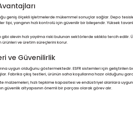
0) K Faktörü ve Basınç Değerleri
 (K200) K faktörü
, sprinkler tarafından sağlanan su debisini if
tarda suyun güvenli şekilde ve doğru dağılım ile boşaltılabilme
belirlenmiştir. Minimum çalışma basıncı 0,5 bar (7 psi), maksimu
 basıncı, ürünün yüksek dayanım kapasitesini ve uzun ömürlü ku
k ölçüdedir.
ma Avantajları
ksek olduğu geniş ölçekli işletmelerde mükemmel sonuçlar sağla
rinkler tipi, yangının hızlı kontrolü için güvenilir bir bileşendir
anları gibi alevin hızlı yayılma riski bulunan sektörlerde sıklıkl
olanan ürünleri ve üretim süreçlerini korur.
çleri ve Güvenilirlik