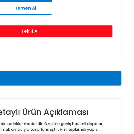
9°C
93°C
Sepete Ekle
Hemen Al
Teklif Al