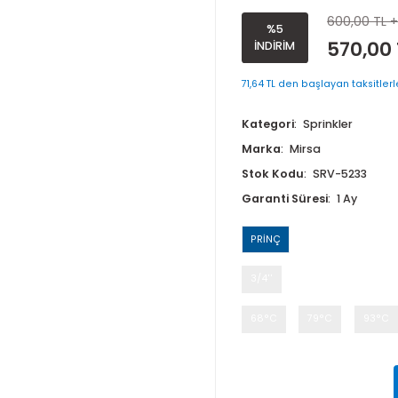
14 (K 200
%5
İNDİRİM
71,64 TL den baş
Kategori
Sp
Marka
Mirs
Stok Kodu
Garanti Süre
PRİNÇ
3/4''