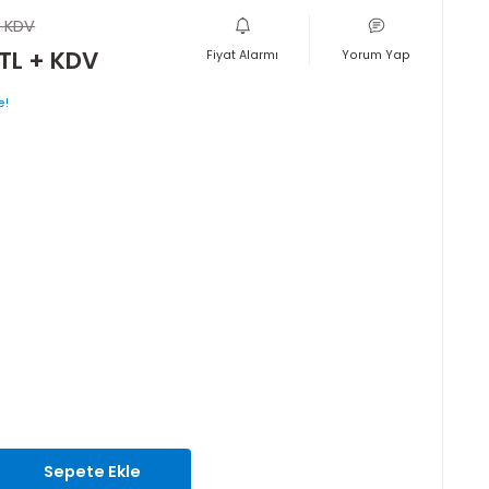
)
600,00 TL + KDV
570,00 TL + KDV
Fiyat Alarmı
layan taksitlerle!
rinkler
a
SRV-5233
si
1 Ay