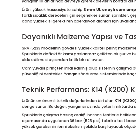
ESFR Upright Sprinkler S
ESFR Upright Sprinkler SRV-5233, endüstriyel yapılard
lojistik merkezleri, raf içi depolama alanları ve üre
yangının ilk anlarında devreye girerek alevlerin ko
Ürün, yüksek hassasiyete sahip
3 mm UL onaylı c
farklı sıcaklık dereceleri için seçenekler sunan spri
daha yüksek ısı gerektiren operasyon alanları için uy
Dayanıklı Malzeme Yapısı ve 
SRV-5233 modelinin gövdesi yüksek kaliteli pirinç m
Sprinklerin deflaktör kısmı paslanmaz çelikten oluş
elde edilmesi açısından kritik bir rol oynar.
Cam yuvası pirinçten imal edilmiş olup sistemin çalı
güvenliğini destekler. Yangın söndürme sistemlerind