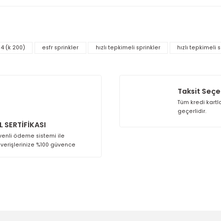
dartlarına uygun olduğunu göstermektedir. ESFR sistemleri için g
ağlar. Fabrika çıkış testleri, ürünün saha koşullarına hazır 
ek kalite malzemeleri, hızlı tepkime kapasitesi ve endüstriyel 
e yangın güvenlik altyapısının önemli bir parçası olarak görev a
 diğer konularda yetersiz gördüğünüz noktaları öneri formunu kullana
Bu ürüne ilk yorumu siz yapın!
k 14 (k 200)
esfr sprinkler
hızlı tepkimeli sprinkler
Yorum Yaz