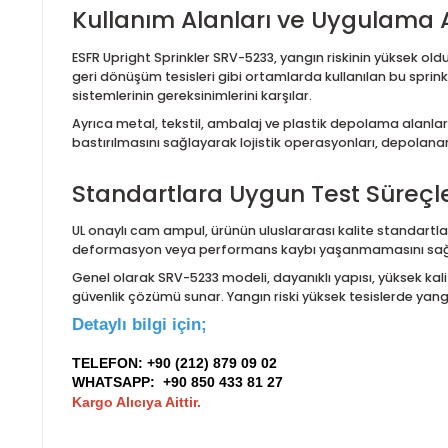
Teknik Performans: K14 (K20
Ürünün en önemli teknik değerlerinden biri olan
K14
denge sunar. Bu değer, yangın sırasında yeterli mik
Sprinklerin çalışma basınç aralığı hassas testlerle 
aşamasında uygulanan 36 bar (525 psi) fabrika test
yüksek gereksinimlerini eksiksiz şekilde karşılayaca
Kullanım Alanları ve Uygula
ESFR Upright Sprinkler SRV-5233, yangın riskinin yü
geri dönüşüm tesisleri gibi ortamlarda kullanılan bu sp
sistemlerinin gereksinimlerini karşılar.
Ayrıca metal, tekstil, ambalaj ve plastik depolama al
bastırılmasını sağlayarak lojistik operasyonları, dep
Standartlara Uygun Test Süre