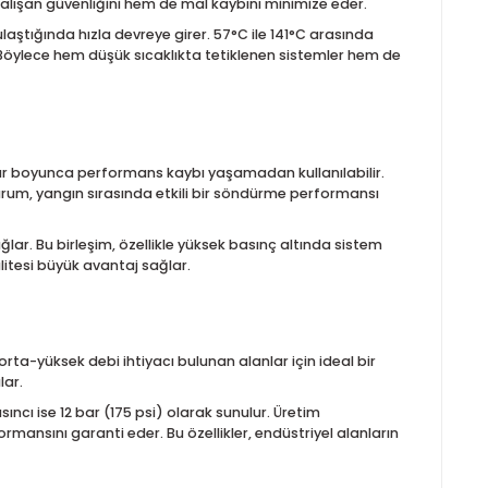
K200) Detaylı Ürün Açıklaması
ayan gelişmiş bir sprinkler modelidir. Özellikle geniş hacimli de
nilir koruma sunmak amacıyla tasarlanmıştır. Hızlı tepkimeli yapı
elleyerek hem çalışan güvenliğini hem de mal kaybını minimize e
nen derecelere ulaştığında hızla devreye girer. 57°C ile 141°C ara
 bir çözüm sağlar. Böylece hem düşük sıcaklıkta tetiklenen sisteml
esinde uzun yıllar boyunca performans kaybı yaşamadan kullanıl
nı sağlar. Bu durum, yangın sırasında etkili bir söndürme perfo
ızdırmazlık sağlar. Bu birleşim, özellikle yüksek basınç altında 
 bu malzeme kalitesi büyük avantaj sağlar.