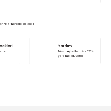
eliştirilen bu sprinklerin dayanım testleri, yüksek basınç altın
olduğunu garantiler.
alanlara uygun debi performansı ile güvenilir ve uzun ömürlü bi
lır.
rak tarafımıza iletebilirsiniz.
hızlı tepkimeli sprinkler nerede kullanılır