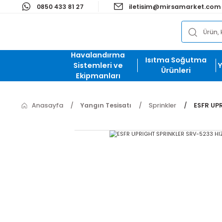
0850 433 81 27
iletisim@mirsamark
Havalandırma
Isıtma Soğut
Sistemleri ve
Ürünleri
Ekipmanları
Anasayfa
Yangın Tesisatı
Sprinkler
E