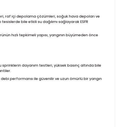
ade eder. K14, orta-yüksek debi ihtiyacı bulunan alanlar için ide
sini mümkün kılar.
m çalışma basıncı ise 12 bar (175 psi) olarak sunulur. Üretim
llanım performansını garanti eder. Bu özellikler, endüstriyel 
r. Depo tesisleri, raf içi depolama çözümleri, soğuk hava depol
. Yüksek tavanlı tesislerde bile etkili su dağılımı sağlayarak ESFR
a tercih edilir. Ürünün hızlı tepkimeli yapısı, yangının büyümede