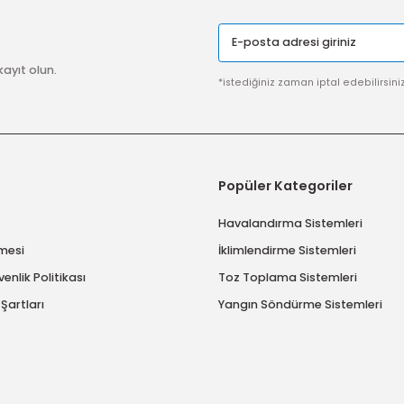
SSL SERTİFİKASI
Güvenli ödeme sistemi ile
alışverişlerinize %100 güvence
Gönder
imize kayıt olun.
*istediğiniz zaman ip