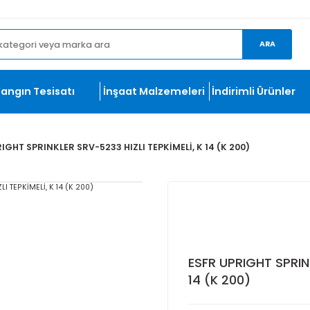
et.com
ma
Yangın Tesisatı
İnşaat Malzemeleri
İndirim
SFR UPRIGHT SPRINKLER SRV-5233 HIZLI TEPKİMELİ, K 14 (K 200
ESFR UPRI