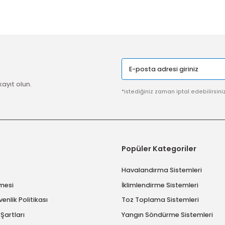
ler
extended coverage sıdewall sprınkler
standart tepkimel
Yorum Yaz
SSL SERTİFİKASI
Güvenli ödeme sistemi ile
alışverişlerinize %100 güvence
Gönder