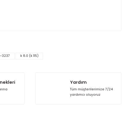
sprinklerin hem yeni projelerde hem de mevcut sistem yenilemeler
eri ve geniş kapsam alanı ile ticari yapılardan kurumsal alanl
a uygunluğu, modern yangın güvenliği projelerinde tercih edil
rak tarafımıza iletebilirsiniz.