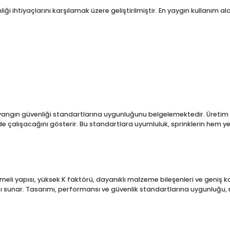
aratır. 3/4" NPT diş ölçüsü, standart yangın tesisatı bağlantılar
ak çok kısa sürede aktive olur. Bu da özellikle konaklama merk
ve 141°C olarak sunulmaktadır. Bu geniş sıcaklık skalası sayesin
ınçlı sistemlerde bile stabil ve güvenilir bir performans sunma
sterir. Ayrıca fabrika test basıncının 36 bar (525 psi) olması, ü
üvenliği ihtiyaçlarını karşılamak üzere geliştirilmiştir. En yaygı
rarası yangın güvenliği standartlarına uygunluğunu belgeleme