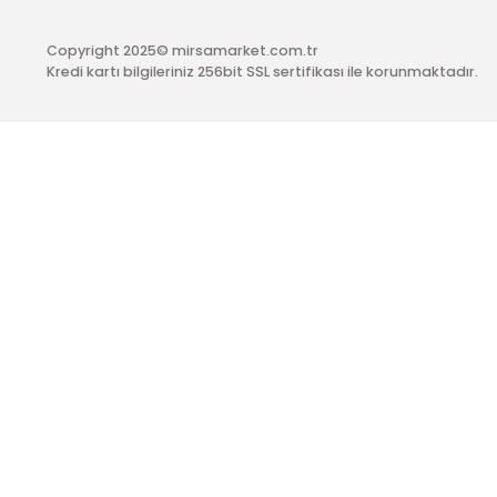
E-Bülten Abonelik
Kampanya ve fırsatlardan haberdar olmak için e-bülten
Müşteri Bilgi
Kuru
Yeni Üyelik
Hakk
Üye Girişi
Satış
Sepetiniz
Gizlil
Şifremi Unuttum
İptal 
Copyright 2025© mirsamarket.com.tr
Kredi kartı bilgileriniz 256bit SSL sertifikası ile korunmakt