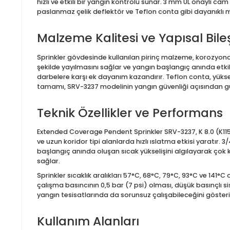
Extended Coverage Penden
Extended Coverage Pendent Sprinkler SRV-3237, geni
sprinkler modelidir. Pendent tip tasarımı sayesinde
hızlı ve etkili bir yangın kontrolü sunar. 3 mm UL o
paslanmaz çelik deflektör ve Teflon conta gibi day
Malzeme Kalitesi ve Yapısal 
Sprinkler gövdesinde kullanılan pirinç malzeme, kor
şekilde yayılmasını sağlar ve yangın başlangıç anı
darbelere karşı ek dayanım kazandırır. Teflon conta,
tamamı, SRV-3237 modelinin yangın güvenliği açısınd
Teknik Özellikler ve Perform
Extended Coverage Pendent Sprinkler SRV-3237, K 8.0 