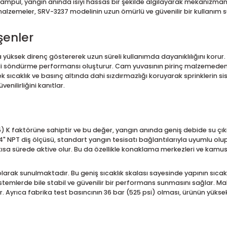
t Sprinkler SRV-3237 Hızlı Te
ş kapsama alanına ihtiyaç duyulan ticari ve kurumsal yapılard
 suyu aşağı doğru dağıtarak özellikle otel odaları, hastaneler, 
naylı cam ampul, yangın anında ısıyı hassas bir şekilde algılaya
anıklı malzemeler, SRV-3237 modelinin uzun ömürlü ve güvenilir
Bileşenler
ozyona yüksek direnç göstererek uzun süreli kullanımda dayanık
nda etkili söndürme performansı oluşturur. Cam yuvasının pirin
 yüksek sıcaklık ve basınç altında dahi sızdırmazlığı koruyarak 
an güvenilirliğini kanıtlar.
ans
(K115) K faktörüne sahiptir ve bu değer, yangın anında geniş de