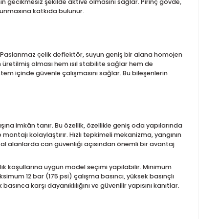
pkimeli, K 8.0 (K115)
a yüksek yangın güvenliği sağlamak için tasarlanmış hızlı tepk
okullar ve havalimanı koridorları gibi insan yoğunluğu yüksek a
rak mekanizmanın gecikmesiz şekilde aktive olmasını sağlar. Pir
 bir kullanım sunmasına katkıda bulunur.
lılığını korur. Paslanmaz çelik deflektör, suyun geniş bir ala
ç malzemeden üretilmiş olması hem ısıl stabilite sağlar hem de
sprinklerin sistem içinde güvenle çalışmasını sağlar. Bu bileşen
bide su çıkışına imkân tanır. Bu özellik, özellikle geniş oda y