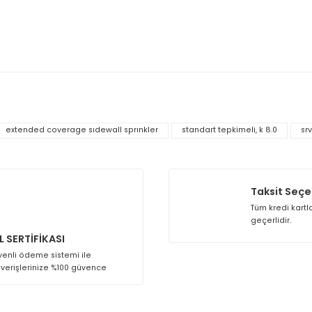
ilir şekilde çalışacağını gösterir. Bu standartlara uyumluluk, 
 tepkimeli yapısı, yüksek K faktörü, dayanıklı malzeme bileşenl
oruması sunar. Tasarımı, performansı ve güvenlik standartların
 diğer konularda yetersiz gördüğünüz noktaları öneri formunu kullana
Bu ürüne ilk yorumu siz yapın!