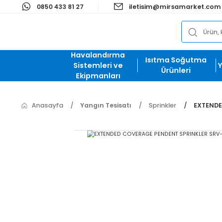
0850 433 81 27
iletisim@mirsamark
Havalandırma
Isıtma Soğut
Sistemleri ve
Ürünleri
Ekipmanları
Anasayfa
Yangın Tesisatı
Sprinkler
E