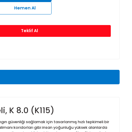
8°C
79°C
93°C
141°C
Sepete Ekle
Hemen Al
Teklif Al