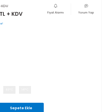
İMELİ, K 8.0 (K 115)
500,00 TL + KDV
475,00 TL + KDV
Fiyat Alarmı
şlayan taksitlerle!
rinkler
a
SRV-3237
si
1 Ay