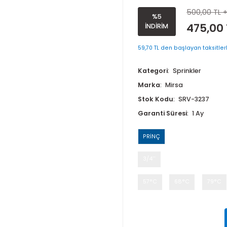
HIZLI TEPK
%5
İNDİRİM
59,70 TL den ba
Kategori
Sp
Marka
Mirs
Stok Kodu
Garanti Süre
PRİNÇ
3/4''