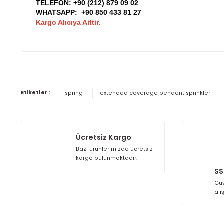
testleri, ürünün zorlu saha koşullarında dahi güven
güvenle tercih edilmesini sağlar.
Sonuç
Extended Coverage Pendent Sprinkler SRV-3237, hızlı
geniş bir kullanım spektrumunda güvenilir yangın k
bir sprinkler modeli olmasını sağlamaktadır.
Detaylı bilgi için;
TELEFON:
+90 (212) 879 09 02
WHATSAPP:
+90 850 433 81 27
Kargo Alıcıya Aittir.
Bu ürünün fiyat bilgisi, resim, ürün açıklamalarında ve
Görüş ve önerileriniz için teşekkür ederiz.