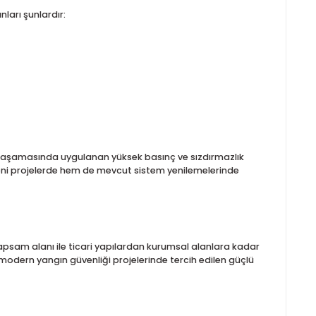
ıyla uyumlu olup montajı kolaylaştırır. Hızlı tepkimeli mekanizma
ezleri ve kamusal alanlarda can güvenliği açısından önemli bir 
de yapının sıcaklık koşullarına uygun model seçimi yapılabilir. M
sını sağlar. Maksimum 12 bar (175 psi) çalışma basıncı, yüksek b
rünün yüksek basınca karşı dayanıklılığını ve güvenilir yapısını 
n kullanım alanları şunlardır:
ktedir. Üretim aşamasında uygulanan yüksek basınç ve sızdırm