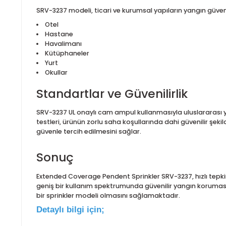
ve uzun koridor tipi alanlarda hızlı ıslatma etkisi y
başlangıç anında oluşan sıcak yükselişini algılayar
sağlar.
Sprinkler sıcaklık aralıkları 57°C, 68°C, 79°C, 93°C 
çalışma basıncının 0,5 bar (7 psi) olması, düşük bas
yangın tesisatlarında da sorunsuz çalışabileceğini gö
Kullanım Alanları
SRV-3237 modeli, ticari ve kurumsal yapıların yangın g
Otel
Hastane
Havalimanı
Kütüphaneler
Yurt
Okullar
Standartlar ve Güvenilirlik
SRV-3237 UL onaylı cam ampul kullanmasıyla ulusla