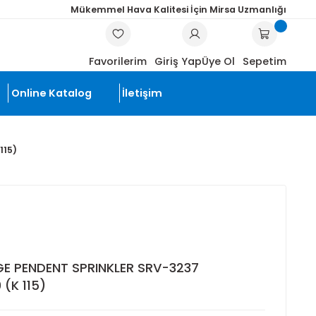
Mükemmel Hava Kalitesi İçin Mi
ARA
Favorilerim
Giriş Yap
Üye
li Ürünler
Online Katalog
İletişim
Lİ, K 8.0 (K 115)
 COVERAGE PENDENT SPRINKLER SRV-3237