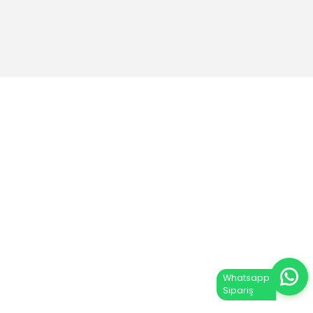
tal edebilirsiniz.
riler
Sosyal Medya
temleri
Facebook
emleri
Instagram
emleri
Sistemleri