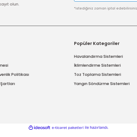
SSL SERTİFİKASI
Güvenli ödeme sistemi ile
alışverişlerinize %100 güvence
Gönder
imize kayıt olun.
*istediğiniz zaman ip