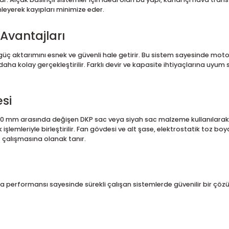
e eğik pervane yapısı ve kayış kasnak tahrik sistemi sayesinde
iştirilen bu fanlar, farklı sektörlerin hava transfer ihtiyaçları
mı ve Hava Performansı
ervane yapısı, hava akışının daha kontrollü ve verimli şekilde yö
ı sunar. Alçak basınçlı sistemler için ideal olan bu yapı, kana
nı düzenleyerek kayıpları minimize eder.
inin Avantajları
sındaki güç aktarımını esnek ve güvenli hale getirir. Bu siste
eri daha kolay gerçekleştirilir. Farklı devir ve kapasite ihtiy
litesi
2 mm ile 10 mm arasında değişen DKP sac veya siyah sac malzeme
nak işlemleriyle birleştirilir. Fan gövdesi ve alt şase, elektrost