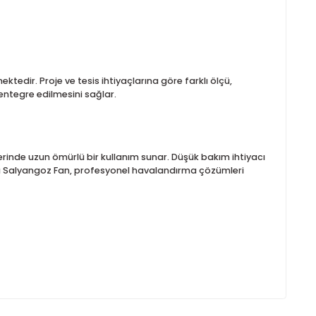
nilir bir çözüm sunar. En yaygın kullanım alanları şunlardır:
ve test edilmektedir. Proje ve tesis ihtiyaçlarına göre farklı öl
emlere kolayca entegre edilmesini sağlar.
ndırma sistemlerinde uzun ömürlü bir kullanım sunar. Düşük bakı