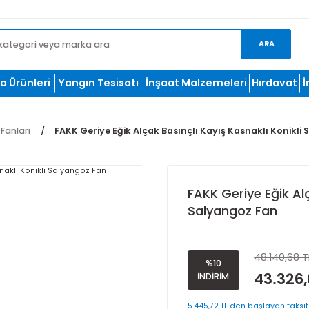
et.com
oğutma Ürünleri
Yangın Tesisatı
İnşaat Malzemeleri
dırma Fanları
FAKK Geriye Eğik Alçak Basınçlı Kayış Kas
FAKK Geriy
Salyango
%10
İNDİRİM