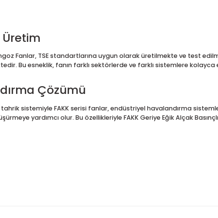
sorunsuz çalışmasına olanak tanır.
rimli hava performansı sayesinde sürekli çalışan sistemlerde güve
snek Üretim
i Salyangoz Fanlar, TSE standartlarına uygun olarak üretilmekte 
ilmektedir. Bu esneklik, fanın farklı sektörlerde ve farklı sist
valandırma Çözümü
venilir tahrik sistemiyle FAKK serisi fanlar, endüstriyel havala