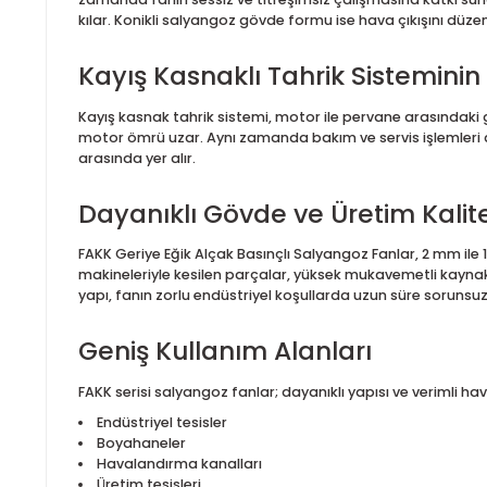
tasarlanmış yüksek verimli bir fan çözümüdür. Geriy
sunar. Alçak basınçlı uygulamalar için özel olarak gel
Geriye Eğik Pervane Tasarı
FAKK serisi fanlarda kullanılan geriye eğik kanatlı p
zamanda fanın sessiz ve titreşimsiz çalışmasına katk
kılar. Konikli salyangoz gövde formu ise hava çıkışı
Kayış Kasnaklı Tahrik Sistem
Kayış kasnak tahrik sistemi, motor ile pervane ara
motor ömrü uzar. Aynı zamanda bakım ve servis işleml
arasında yer alır.
Dayanıklı Gövde ve Üretim Ka
FAKK Geriye Eğik Alçak Basınçlı Salyangoz Fanlar, 
makineleriyle kesilen parçalar, yüksek mukavemetli kay