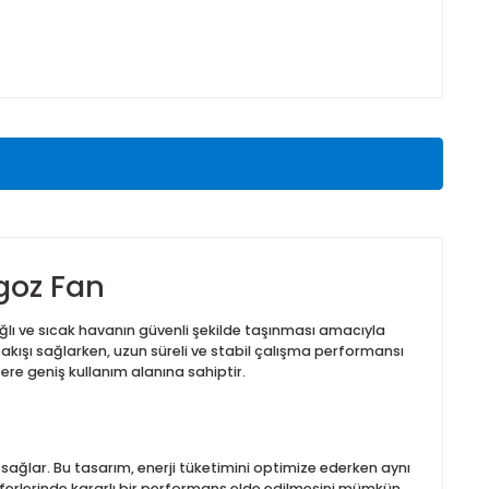
Teklif Al
arişli Ürün
 Salyangoz Fan
tozlu, kirli, yağlı ve sıcak havanın güvenli şekilde taşınması a