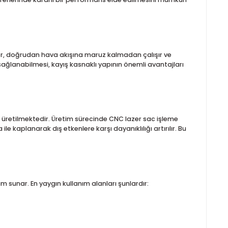
 dengeli hava akışı sağlarken, uzun süreli ve stabil çalışma pe
nı karşılamak üzere geniş kullanım alanına sahiptir.
nlendirilmesini sağlar. Bu tasarım, enerji tüketimini optimize e
l içi hava transferlerinde kararlı bir performans elde edilmesi
m sayesinde motor, doğrudan hava akışına maruz kalmadan çalışı
açlarına uyum sağlanabilmesi, kayış kasnaklı yapının önemli ava
 kullanılarak üretilmektedir. Üretim sürecinde CNC lazer sac 
atik toz boya ile kaplanarak dış etkenlere karşı dayanıklılığı artı