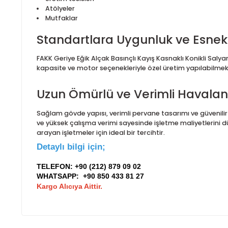
yapı, fanın zorlu endüstriyel koşullarda uzun süre 
Geniş Kullanım Alanları
FAKK serisi salyangoz fanlar; dayanıklı yapısı ve ve
Endüstriyel tesisler
Boyahaneler
Havalandırma kanalları
Üretim tesisleri
Atölyeler
Mutfaklar
Standartlara Uygunluk ve E
FAKK Geriye Eğik Alçak Basınçlı Kayış Kasnaklı Konikl
kapasite ve motor seçenekleriyle özel üretim yapılab
Uzun Ömürlü ve Verimli Ha
Sağlam gövde yapısı, verimli pervane tasarımı ve gü