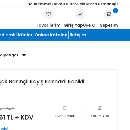
Mükemmel Hava Kalitesi İçin Mi
ARA
Favorilerim
Giriş Yap
Üye
Hırdavat
İndirimli Ürünler
Online Katalog
İletişim
naklı Konikli Salyangoz Fan
e Eğik Alçak Basınçlı Kayış Kasnaklı Konikli
z Fan
48.140,68 TL + KDV
Fiyat Alarmı