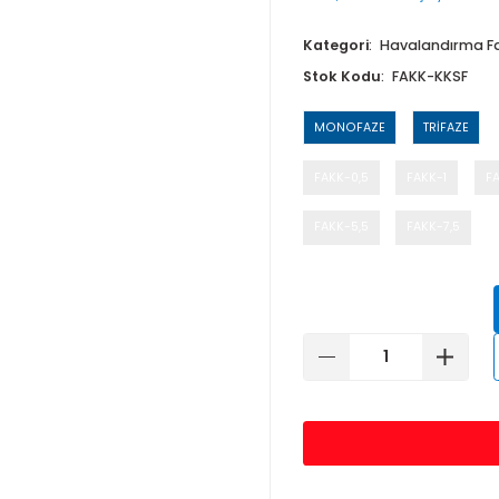
5.445,72 TL den
Kategori
Ha
Stok Kodu
MONOFAZE
FAKK-0,5
FAKK-5,5