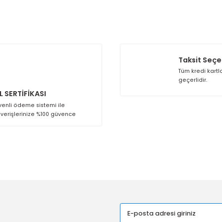
erini düşürmeye yardımcı olur. Bu özellikleriyle FAKK Geriye E
 diğer konularda yetersiz gördüğünüz noktaları öneri formunu kullana
Bu ürüne ilk yorumu siz yapın!
Yorum Yaz