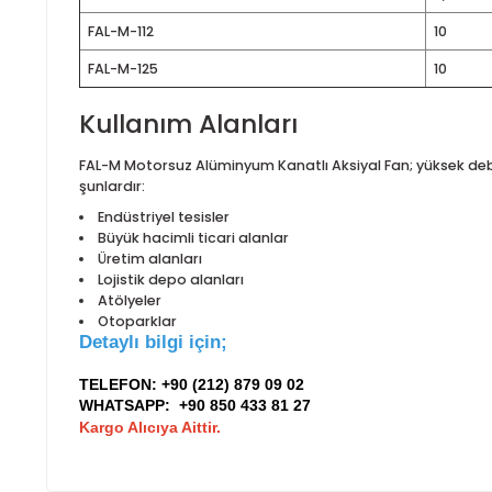
FAL-M-60
1
FAL-M-65
1
FAL-M-70
2
FAL-M-75
3
FAL-M-80
3
FAL-M-90
FAL-M-100
7
FAL-M-112
1
FAL-M-125
1
Kullanım Alanları
FAL-M Motorsuz Alüminyum Kanatlı Aksiyal Fan; yüks
şunlardır: