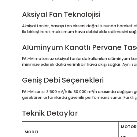
FAL-M Motorsuz Alüminy
FAL-M Motorsuz Alüminyum Kanatlı Aksiyal Fanlar, yük
çözümüdür. Aksiyal fan prensibiyle çalışan bu aspir
farklı motor seçenekleriyle uyumlu şekilde kullanılabi
Aksiyal Fan Teknolojisi
Aksiyal fanlar, havayı fan ekseni doğrultusunda har
ile birleştirerek maksimum hava debisi elde edilmesin
Alüminyum Kanatlı Pervane
FAL-M motorsuz aksiyal fanlarda kullanılan alüminy
minimize ederek daha verimli bir hava akışı sağla
Geniş Debi Seçenekleri