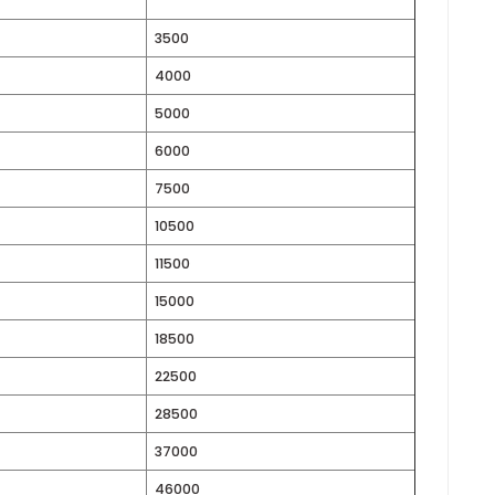
. Sabit 1400 d/d devirde çalışan modeller, yüksek hacimli hava t
na uygun model seçimi kolaylıkla yapılabilir.
DEVİR
DEBİ
(d/d)
(m³/h)
1400
3500
1400
4000
1400
5000
1400
6000
1400
7500
1400
10500