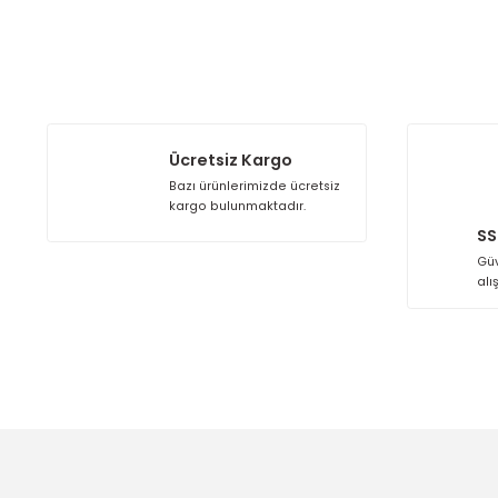
Endüstriyel tesisler
Büyük hacimli ticari alanlar
Üretim alanları
Lojistik depo alanları
Atölyeler
Otoparklar
Detaylı bilgi için;
TELEFON:
+90 (212) 879 09 02
WHATSAPP:
+90 850 433 81 27
Kargo Alıcıya Aittir.
Bu ürünün fiyat bilgisi, resim, ürün açıklamalarında ve
Görüş ve önerileriniz için teşekkür ederiz.
Ürün resmi kalitesiz, bozuk veya görüntülenemiyor.
Ürün açıklamasında eksik bilgiler bulunuyor.