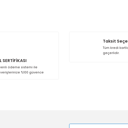
 diğer konularda yetersiz gördüğünüz noktaları öneri formunu kullana
Bu ürüne ilk yorumu siz yapın!
Yorum Yaz