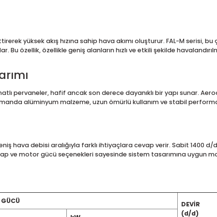
um Kanatlı Aksiyal Fan
sek hava debisi gerektiren endüstriyel ve ticari havalandırma uy
atör, eksenel doğrultuda güçlü hava akışı oluşturarak büyük ha
lir.
eket ettirerek yüksek akış hızına sahip hava akımı oluşturur. 
i sağlar. Bu özellik, özellikle geniş alanların hızlı ve etkili 
 Tasarımı
um kanatlı pervaneler, hafif ancak son derece dayanıklı bir y
r. Aynı zamanda alüminyum malzeme, uzun ömürlü kullanım ve st