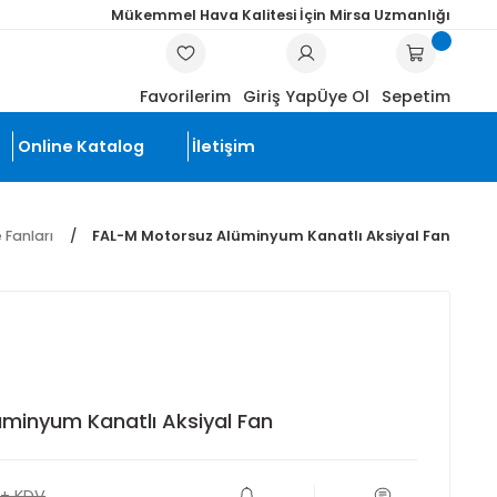
Mükemmel Hava Kalitesi İçin Mi
ARA
Favorilerim
Giriş Yap
Üye
li Ürünler
Online Katalog
İletişim
 Duman Tahliye Fanları
FAL-M Motorsuz Alüminyum Kanatl
orsuz Alüminyum Kanatlı Aksiyal Fan