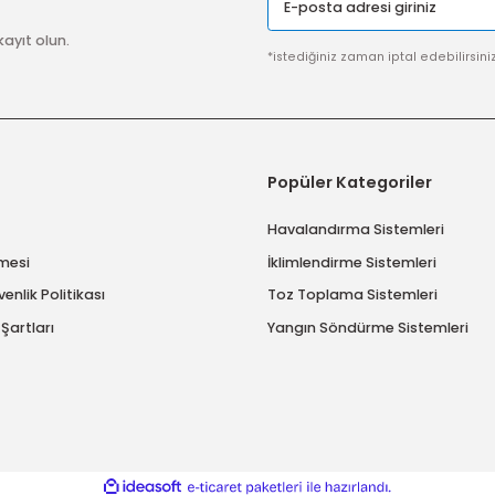
SSL SERTİFİKASI
Güvenli ödeme sistemi ile
alışverişlerinize %100 güvence
Gönder
imize kayıt olun.
*istediğiniz zaman ip