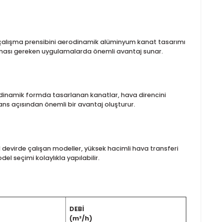
gulamaları için geliştirilmiş, verimli ve dayanıklı bir hava tah
cimli alanlarda etkili sirkülasyon sağlar. Motorsuz yapısı saye
FAL-M serisi, bu çalışma prensibini aerodinamik alüminyum kana
şekilde havalandırılması gereken uygulamalarda önemli avantaj sun
apı sunar. Aerodinamik formda tasarlanan kanatlar, hava diren
abil performans açısından önemli bir avantaj oluşturur.