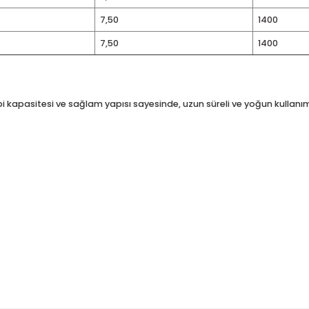
0,75
,5
1,10
1,50
2,20
2,20
4
3,00
,5
5,50
0
7,50
0
7,50
ek debi kapasitesi ve sağlam yapısı sayesinde, uzun süreli ve 