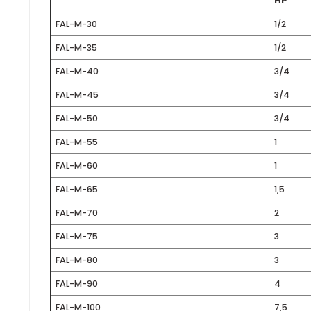
FAL-M serisi, 3.500 m³/h ile 80.000 m³/h arasında de
gerektiren ortamlarda güvenilir performans sunar. 
Teknik Detaylar
MODEL
FAL-M-30
1
FAL-M-35
1
FAL-M-40
3
FAL-M-45
3
FAL-M-50
3
FAL-M-55
1