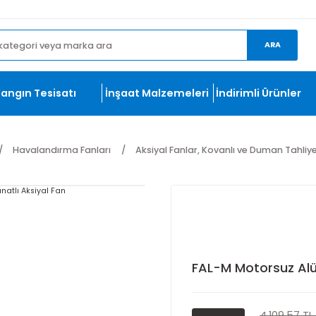
et.com
ma
Yangın Tesisatı
İnşaat Malzemeleri
İndirim
ları
Havalandırma Fanları
Aksiyal Fanlar, Kovanlı ve
FAL-M Mot