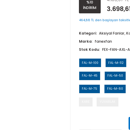
%10
İNDİRİM
464,88 TL den b
Kategori
Ak
Marka
fane
Stok Kodu
FAL-M-100
FAL-M-45
FAL-M-75
KARE
YU