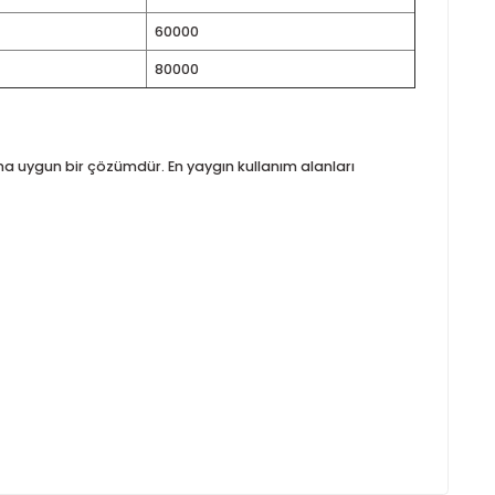
1400
11500
1400
15000
1400
18500
1400
22500
1400
28500
1400
37000
1400
46000
1400
60000
1400
80000
yoğun kullanıma uygun bir çözümdür. En yaygın kullanım alanla