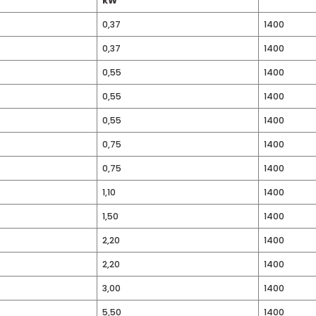
ğişen geniş hava debisi aralığıyla farklı ihtiyaçlara cevap verir
Farklı çap ve motor gücü seçenekleri sayesinde sistem tasarımı
MOTOR GÜCÜ
HP
kW
/2
0,37
/2
0,37
/4
0,55
/4
0,55
/4
0,55
0,75