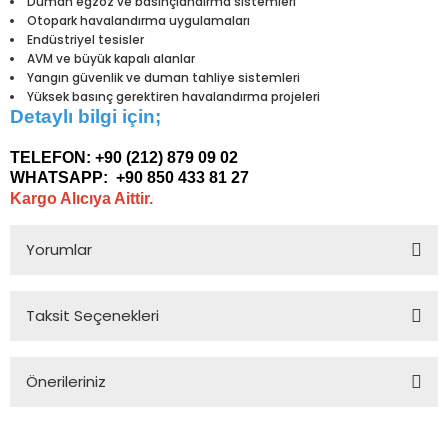
Duman egzoz ve basınçlandırma sistemleri
Otopark havalandırma uygulamaları
Endüstriyel tesisler
AVM ve büyük kapalı alanlar
Yangın güvenlik ve duman tahliye sistemleri
Yüksek basınç gerektiren havalandırma projeleri
Detaylı bilgi için;
TELEFON:
+90 (212) 879 09 02
WHATSAPP:
+90 850 433 81 27
Kargo Alıcıya Aittir.
Yorumlar
Taksit Seçenekleri
Bu ürüne ilk yorumu siz yapın!
Önerileriniz
Yorum Yaz
Bu ürünün fiyat bilgisi, resim, ürün açıklamalarında ve diğer
konularda yetersiz gördüğünüz noktaları öneri formunu