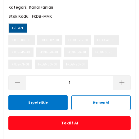
Isı Geri Kazanım Cihazları
Kategori
Kanal Fanları
Stok Kodu
FKDB-MMK
Elektrostatik Filtreler
TRİFAZE
FKDB-100-01
FKDB-112-01
FKDB-125-01
FKDB-40-01
FKDB-45-01
FKDB-50-01
FKDB-56-01
FKDB-63-01
FKDB-71-01
FKDB-80-01
FKDB-90-01
Sepete Ekle
Hemen Al
Teklif Al