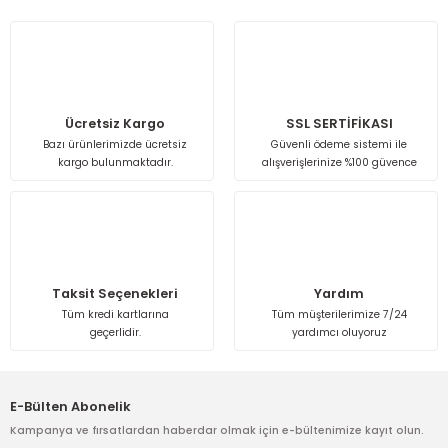
kullanarak tarafımıza iletebilirsiniz.
Görüş ve önerileriniz için teşekkür ederiz.
Ürün resmi kalitesiz, bozuk veya görüntülenemiyor.
Ürün açıklamasında eksik bilgiler bulunuyor.
Ücretsiz Kargo
SSL SERTİFİKASI
Bazı ürünlerimizde ücretsiz
Güvenli ödeme sistemi ile
Ürün bilgilerinde hatalar bulunuyor.
kargo bulunmaktadır.
alışverişlerinize %100 güvence
Ürün fiyatı diğer sitelerden daha pahalı.
Bu ürüne benzer farklı alternatifler olmalı.
Taksit Seçenekleri
Yardım
Tüm kredi kartlarına
Tüm müşterilerimize 7/24
geçerlidir.
yardımcı oluyoruz
Gönder
E-Bülten Abonelik
Kampanya ve fırsatlardan haberdar olmak için e-bültenimize kayıt olun.