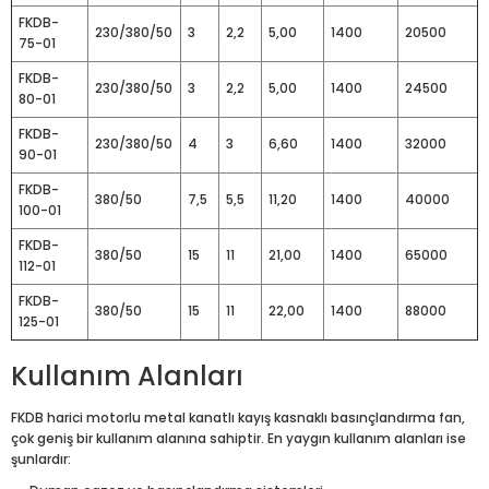
FKDB-
230/380/50
3
2,2
5,00
1400
20500
75-01
FKDB-
230/380/50
3
2,2
5,00
1400
24500
80-01
FKDB-
230/380/50
4
3
6,60
1400
32000
90-01
FKDB-
380/50
7,5
5,5
11,20
1400
40000
100-01
FKDB-
380/50
15
11
21,00
1400
65000
112-01
FKDB-
380/50
15
11
22,00
1400
88000
125-01
Kullanım Alanları
FKDB harici motorlu metal kanatlı kayış kasnaklı basınçlandırma fan,
çok geniş bir kullanım alanına sahiptir. En yaygın kullanım alanları ise
şunlardır: