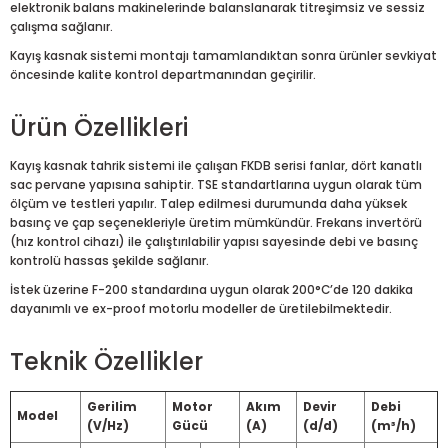
elektronik balans makinelerinde balanslanarak titreşimsiz ve sessiz
çalışma sağlanır.
Kayış kasnak sistemi montajı tamamlandıktan sonra ürünler sevkiyat
öncesinde kalite kontrol departmanından geçirilir.
Ürün Özellikleri
Kayış kasnak tahrik sistemi ile çalışan FKDB serisi fanlar, dört kanatlı
sac pervane yapısına sahiptir. TSE standartlarına uygun olarak tüm
ölçüm ve testleri yapılır. Talep edilmesi durumunda daha yüksek
basınç ve çap seçenekleriyle üretim mümkündür. Frekans invertörü
(hız kontrol cihazı) ile çalıştırılabilir yapısı sayesinde debi ve basınç
kontrolü hassas şekilde sağlanır.
İstek üzerine F-200 standardına uygun olarak 200°C’de 120 dakika
dayanımlı ve ex-proof motorlu modeller de üretilebilmektedir.
Teknik Özellikler
Gerilim
Motor
Akım
Devir
Debi
Model
(V/Hz)
Gücü
(A)
(d/d)
(m³/h)