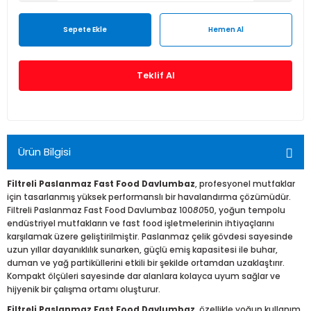
Sepete Ekle
Hemen Al
Teklif Al
Ürün Bilgisi
Filtreli Paslanmaz Fast Food Davlumbaz
, profesyonel mutfaklar
için tasarlanmış yüksek performanslı bir havalandırma çözümüdür.
Filtreli Paslanmaz Fast Food Davlumbaz 100
80
50, yoğun tempolu
endüstriyel mutfakların ve fast food işletmelerinin ihtiyaçlarını
karşılamak üzere geliştirilmiştir. Paslanmaz çelik gövdesi sayesinde
uzun yıllar dayanıklılık sunarken, güçlü emiş kapasitesi ile buhar,
duman ve yağ partiküllerini etkili bir şekilde ortamdan uzaklaştırır.
Kompakt ölçüleri sayesinde dar alanlara kolayca uyum sağlar ve
hijyenik bir çalışma ortamı oluşturur.
Filtreli Paslanmaz Fast Food Davlumbaz
, özellikle yoğun kullanım