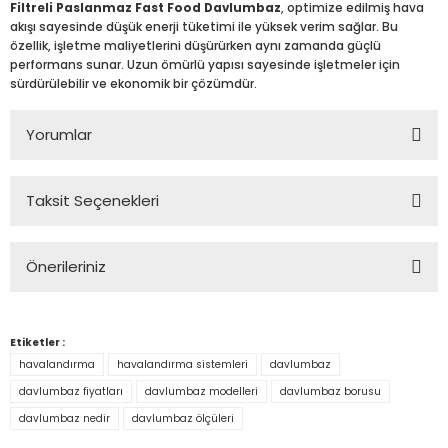
Filtreli Paslanmaz Fast Food Davlumbaz
, optimize edilmiş hava
akışı sayesinde düşük enerji tüketimi ile yüksek verim sağlar. Bu
özellik, işletme maliyetlerini düşürürken aynı zamanda güçlü
performans sunar. Uzun ömürlü yapısı sayesinde işletmeler için
sürdürülebilir ve ekonomik bir çözümdür.
Yorumlar
Taksit Seçenekleri
Bu ürüne ilk yorumu siz yapın!
Önerileriniz
Yorum Yaz
Bu ürünün fiyat bilgisi, resim, ürün açıklamalarında ve diğer
konularda yetersiz gördüğünüz noktaları öneri formunu
Etiketler :
kullanarak tarafımıza iletebilirsiniz.
havalandırma
havalandırma sistemleri
davlumbaz
Görüş ve önerileriniz için teşekkür ederiz.
davlumbaz fiyatları
davlumbaz modelleri
davlumbaz borusu
davlumbaz nedir
davlumbaz ölçüleri
Ürün resmi kalitesiz, bozuk veya görüntülenemiyor.