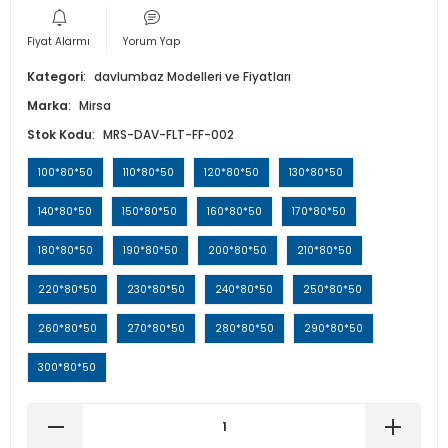
Isı Geri Kazanım Cihazları
Fiyat Alarmı
Yorum Yap
Elektrostatik Filtreler
Kategori
davlumbaz Modelleri ve Fiyatları
Marka
Mirsa
Stok Kodu
MRS-DAV-FLT-FF-002
100*80*50
110*80*50
120*80*50
130*80*50
140*80*50
150*80*50
160*80*50
170*80*50
180*80*50
190*80*50
200*80*50
210*80*50
220*80*50
230*80*50
240*80*50
250*80*50
260*80*50
270*80*50
280*80*50
290*80*50
300*80*50