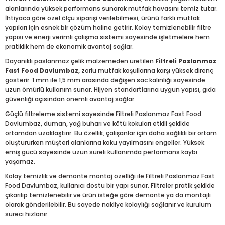
alanlarında yüksek performans sunarak mutfak havasını temiz tutar.
İhtiyaca göre özel ölçü siparişi verilebilmesi, ürünü farklı mutfak
yapıları için esnek bir çözüm haline getirir. Kolay temizlenebilir filtre
yapısı ve enerji verimli çalışma sistemi sayesinde işletmelere hem
pratiklik hem de ekonomik avantaj sağlar.
Dayanıklı paslanmaz çelik malzemeden üretilen
Filtreli Paslanmaz
Fast Food Davlumbaz,
zorlu mutfak koşullarına karşı yüksek direnç
gösterir. 1 mm ile 1,5 mm arasında değişen sac kalınlığı sayesinde
uzun ömürlü kullanım sunar. Hijyen standartlarına uygun yapısı, gıda
güvenliği açısından önemli avantaj sağlar.
Güçlü filtreleme sistemi sayesinde Filtreli Paslanmaz Fast Food
Davlumbaz, duman, yağ buharı ve kötü kokuları etkili şekilde
ortamdan uzaklaştırır. Bu özellik, çalışanlar için daha sağlıklı bir ortam
oluştururken müşteri alanlarına koku yayılmasını engeller. Yüksek
emiş gücü sayesinde uzun süreli kullanımda performans kaybı
yaşamaz.
Kolay temizlik ve demonte montaj özelliği ile Filtreli Paslanmaz Fast
Food Davlumbaz, kullanıcı dostu bir yapı sunar. Filtreler pratik şekilde
çıkarılıp temizlenebilir ve ürün isteğe göre demonte ya da montajlı
olarak gönderilebilir. Bu sayede nakliye kolaylığı sağlanır ve kurulum
süreci hızlanır.