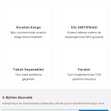
Ürün açıklamasında eksik bilgiler bulunuyor.
Ürün bilgilerinde hatalar bulunuyor.
Ürün fiyatı diğer sitelerden daha pahalı.
Bu ürüne benzer farklı alternatifler olmalı.
Ücretsiz Kargo
SSL SERTİFİKASI
Bazı ürünlerimizde ücretsiz
Güvenli ödeme sistemi ile
kargo bulunmaktadır.
alışverişlerinize %100 güvence
Gönder
Taksit Seçenekleri
Yardım
Tüm kredi kartlarına
Tüm müşterilerimize 7/24
geçerlidir.
yardımcı oluyoruz
E-Bülten Abonelik
Kampanya ve fırsatlardan haberdar olmak için e-bültenimize kayıt olun.