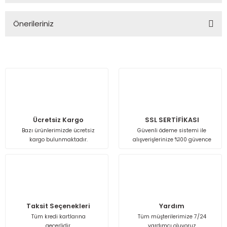
Önerileriniz
Yorum Yaz
Bu ürünün fiyat bilgisi, resim, ürün açıklamalarında ve diğer
konularda yetersiz gördüğünüz noktaları öneri formunu
kullanarak tarafımıza iletebilirsiniz.
Görüş ve önerileriniz için teşekkür ederiz.
Ürün resmi kalitesiz, bozuk veya görüntülenemiyor.
Ürün açıklamasında eksik bilgiler bulunuyor.
Ücretsiz Kargo
SSL SERTİFİKASI
Bazı ürünlerimizde ücretsiz
Güvenli ödeme sistemi ile
Ürün bilgilerinde hatalar bulunuyor.
kargo bulunmaktadır.
alışverişlerinize %100 güvence
Ürün fiyatı diğer sitelerden daha pahalı.
Bu ürüne benzer farklı alternatifler olmalı.
Taksit Seçenekleri
Yardım
Tüm kredi kartlarına
Tüm müşterilerimize 7/24
geçerlidir.
yardımcı oluyoruz