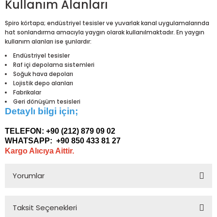
Kullanım Alanları
Spiro körtapa; endüstriyel tesisler ve yuvarlak kanal uygulamalarında
hat sonlandırma amacıyla yaygın olarak kullanılmaktadır. En yaygın
kullanım alanları ise şunlardır:
Endüstriyel tesisler
Raf içi depolama sistemleri
Soğuk hava depoları
Lojistik depo alanları
Fabrikalar
Geri dönüşüm tesisleri
Detaylı bilgi için;
TELEFON:
+90 (212) 879 09 02
WHATSAPP:
+90 850 433 81 27
Kargo Alıcıya Aittir.
Yorumlar
Taksit Seçenekleri
Bu ürüne ilk yorumu siz yapın!