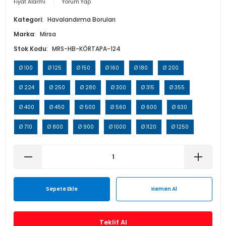
Fiyat Alarmı
Yorum Yap
Isı Geri Kazanım Cihazları
Kategori
Havalandırma Boruları
Marka
Mirsa
Elektrostatik Filtreler
Stok Kodu
MRS-HB-KÖRTAPA-124
Ø 100
Ø 125
Ø 150
Ø 160
Ø 180
Ø 200
Ø 224
Ø 250
Ø 280
Ø 300
Ø 315
Ø 355
Ø 400
Ø 450
Ø 500
Ø 560
Ø 600
Ø 630
Ø 710
Ø 800
Ø 900
Ø 1000
Ø 1120
Ø 1250
Sepete Ekle
Hemen Al
Teklif Al