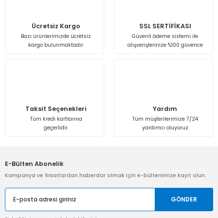
Isı Geri Kazanım Cihazları
Ücretsiz Kargo
SSL SERTİFİKASI
Elektrostatik Filtreler
Bazı ürünlerimizde ücretsiz
Güvenli ödeme sistemi ile
kargo bulunmaktadır.
alışverişlerinize %100 güvence
Taksit Seçenekleri
Yardım
Tüm kredi kartlarına
Tüm müşterilerimize 7/24
geçerlidir.
yardımcı oluyoruz
E-Bülten Abonelik
Kampanya ve fırsatlardan haberdar olmak için e-bültenimize kayıt olun.
GÖNDER