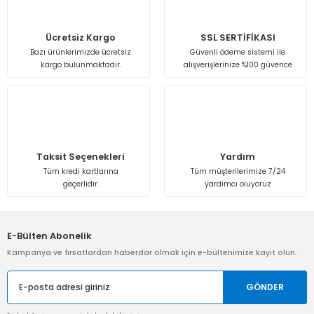
Isı Geri Kazanım Cihazları
Ücretsiz Kargo
SSL SERTİFİKASI
Elektrostatik Filtreler
Bazı ürünlerimizde ücretsiz
Güvenli ödeme sistemi ile
kargo bulunmaktadır.
alışverişlerinize %100 güvence
Taksit Seçenekleri
Yardım
Tüm kredi kartlarına
Tüm müşterilerimize 7/24
geçerlidir.
yardımcı oluyoruz
E-Bülten Abonelik
Kampanya ve fırsatlardan haberdar olmak için e-bültenimize kayıt olun.
GÖNDER