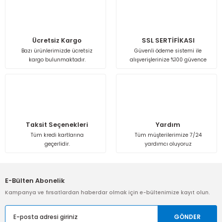
Isı Geri Kazanım Cihazları
Elektrostatik Filtreler
Ücretsiz Kargo
SSL SERTİFİKASI
Bazı ürünlerimizde ücretsiz
Güvenli ödeme sistemi ile
kargo bulunmaktadır.
alışverişlerinize %100 güvence
Taksit Seçenekleri
Yardım
Tüm kredi kartlarına
Tüm müşterilerimize 7/24
geçerlidir.
yardımcı oluyoruz
E-Bülten Abonelik
Kampanya ve fırsatlardan haberdar olmak için e-bültenimize kayıt olun.
GÖNDER