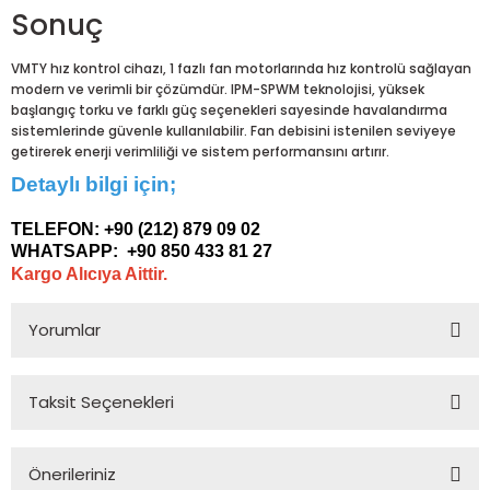
Sonuç
VMTY hız kontrol cihazı, 1 fazlı fan motorlarında hız kontrolü sağlayan
modern ve verimli bir çözümdür. IPM-SPWM teknolojisi, yüksek
başlangıç torku ve farklı güç seçenekleri sayesinde havalandırma
sistemlerinde güvenle kullanılabilir. Fan debisini istenilen seviyeye
getirerek enerji verimliliği ve sistem performansını artırır.
Detaylı bilgi için;
TELEFON:
+90 (212) 879 09 02
WHATSAPP:
+90 850 433 81 27
Kargo Alıcıya Aittir.
Yorumlar
Taksit Seçenekleri
Bu ürüne ilk yorumu siz yapın!
Önerileriniz
Yorum Yaz