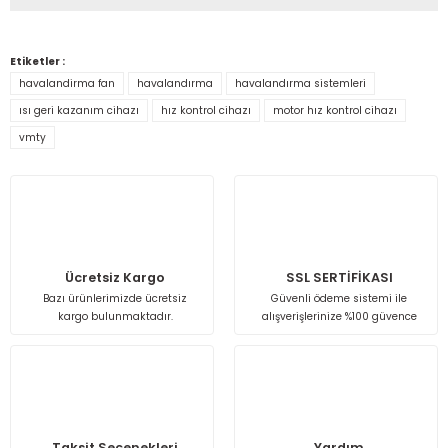
Bu ürünün fiyat bilgisi, resim, ürün açıklamalarında ve diğer
konularda yetersiz gördüğünüz noktaları öneri formunu
Etiketler :
kullanarak tarafımıza iletebilirsiniz.
havalandirma fan
havalandırma
havalandırma sistemleri
Görüş ve önerileriniz için teşekkür ederiz.
ısı geri kazanım cihazı
hız kontrol cihazı
motor hız kontrol cihazı
vmty
Ürün resmi kalitesiz, bozuk veya görüntülenemiyor.
Ürün açıklamasında eksik bilgiler bulunuyor.
Ürün bilgilerinde hatalar bulunuyor.
Ürün fiyatı diğer sitelerden daha pahalı.
Bu ürüne benzer farklı alternatifler olmalı.
Ücretsiz Kargo
SSL SERTİFİKASI
Bazı ürünlerimizde ücretsiz
Güvenli ödeme sistemi ile
kargo bulunmaktadır.
alışverişlerinize %100 güvence
Gönder
Taksit Seçenekleri
Yardım