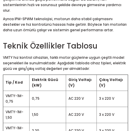
sistemlerinin hızlı ve sorunsuz şekilde devreye girmesine yardımcı
olur.
Ayrıca IPM-SPWM teknolojisi, motorun daha stabil çalışmasını
destekler ve hız kontrolünü hassas hale getirir. Böylece fan motorları
daha uzun ömürlü çalışır ve sistemin genel performansı artar.
Teknik Özellikler Tablosu
VMTY hız kontrol cihazları, farklı motor güçlerine uygun çeşitli model
seçenekleri ile sunulmaktadır. Aşağıdaki tabloda cihaz tipleri, elektrik
gücü ve giriş/çıkış voltaj değerleri yer almaktadır:
Elektrik Gücü
Giriş Voltajı
Çıkış Voltajı
Tip / Kod
(kW)
(V)
(V)
VMTY-1M-
0,75
AC 220 V
3 x 220 V
0,75
VMTY-1M-
1,50
AC 220 V
3 x 220 V
1,50
VMTY-1M-
2,20
AC 220 V
3 x 220 V