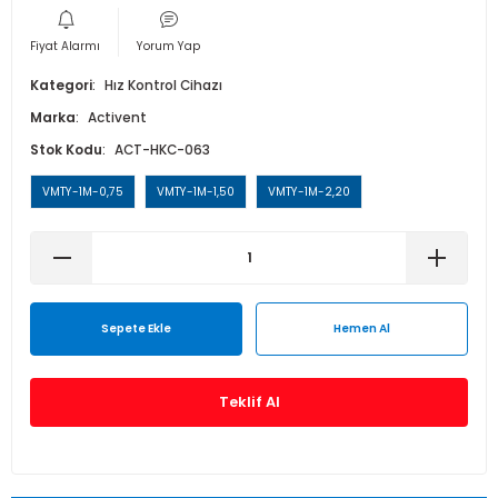
Isı Geri Kazanım Cihazları
Fiyat Alarmı
Yorum Yap
Elektrostatik Filtreler
Kategori
Hız Kontrol Cihazı
Marka
Activent
Stok Kodu
ACT-HKC-063
VMTY-1M-0,75
VMTY-1M-1,50
VMTY-1M-2,20
Sepete Ekle
Hemen Al
Teklif Al